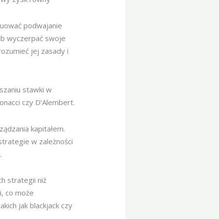
ynuować podwajanie
 lub wyczerpać swoje
ozumieć jej zasady i
jszaniu stawki w
onacci czy D’Alembert.
ządzania kapitałem.
trategie w zależności
.
 strategii niż
i, co może
ich jak blackjack czy