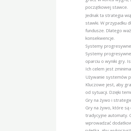
początkowej stawce.
Jednak ta strategia w
stawki. W przypadku dł
fundusze. Dlatego waż
konsekwencje.
Systemy progresywn
Systemy progresywne to
oparciu o wyniki gry. 
Ich celem jest zminim
Używanie systemów pro
Kluczowe jest, aby gr
od sytuacji. Dzięki te
Gry na żywo i strategi
Gry na żywo, które są 
tradycyjne automaty. G
wprowadzać dodatkowe 
ruletka, aby wykorzyst