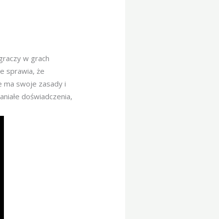
graczy w grach
e sprawia, że
ie ma swoje zasady i
aniałe doświadczenia,