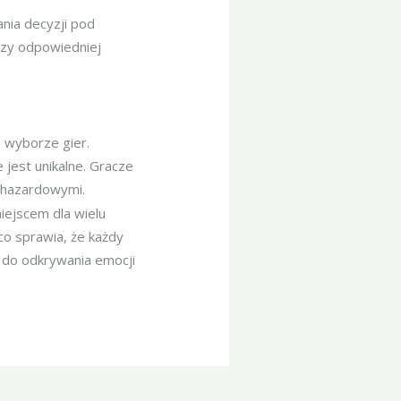
nia decyzji pod
rzy odpowiedniej
m wyborze gier.
jest unikalne. Gracze
i hazardowymi.
iejscem dla wielu
co sprawia, że każdy
y do odkrywania emocji