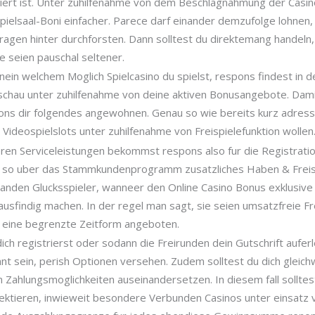
iert ist. Unter zuhilfenahme von dem Beschlagnahmung der Casi
ielsaal-Boni einfacher. Parece darf einander demzufolge lohnen, 
ntragen hinter durchforsten. Dann solltest du direktemang handeln,
 seien pauschal seltener.
hinein welchem Moglich Spielcasino du spielst, respons findest in 
chau unter zuhilfenahme von deine aktiven Bonusangebote. Damit
pons dir folgendes angewohnen. Genau so wie bereits kurz adressie
Videospielslots unter zuhilfenahme von Freispielefunktion wollen
ren Serviceleistungen bekommst respons also fur die Registrati
 so uber das Stammkundenprogramm zusatzliches Haben & Freisp
 handen Glucksspieler, wanneer den Online Casino Bonus exklusive
ausfindig machen. In der regel man sagt, sie seien umsatzfreie Fr
e eine begrenzte Zeitform angeboten.
ch registrierst oder sodann die Freirunden dein Gutschrift aufe
nt sein, perish Optionen versehen. Zudem solltest du dich gleich
 Zahlungsmoglichkeiten auseinandersetzen. In diesem fall sollte
ktieren, inwieweit besondere Verbunden Casinos unter einsatz 