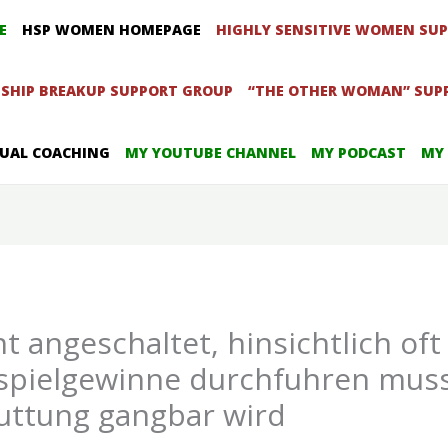
E
HSP WOMEN HOMEPAGE
HIGHLY SENSITIVE WOMEN SU
SHIP BREAKUP SUPPORT GROUP
“THE OTHER WOMAN” SUP
IDUAL COACHING
MY YOUTUBE CHANNEL
MY PODCAST
MY
t angeschaltet, hinsichtlich oft
spielgewinne durchfuhren muss
uttung gangbar wird