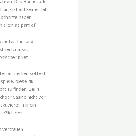
ewahren. Das Bonuscode
ung ist auf keinen fall
 schnitte haben
allein as part of
.
wandten Ihr- und
striert, musst
nischer brief
ten anmerken solltest,
spiele, diese du
ht zu finden. Bei 4-
chbar Casino nicht vor
aktivieren. Hinein
lie?lich der
in vertrauen