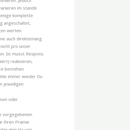
mmieren. Jedoch
ariieren im stande
sjenige komplette
ng angeschaltet,
gen werten.
inne auch direktemang
 nicht pro unser
ren. Sic musst Respons
ert) realisieren,
kte bestehen
. Wie immer wieder Du
n jeweiligen
osen oder
die vorgegebenen
se Ihren Pramie
unter einsatz von