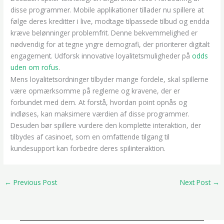
disse programmer. Mobile applikationer tillader nu spillere at
følge deres kreditter i live, modtage tilpassede tilbud og endda
kræve belønninger problemfrit. Denne bekvemmelighed er
nødvendig for at tegne yngre demografi, der prioriterer digitalt
engagement. Udforsk innovative loyalitetsmuligheder på
odds
uden om rofus
.
Mens loyalitetsordninger tilbyder mange fordele, skal spillerne
være opmærksomme på reglerne og kravene, der er
forbundet med dem. At forstå, hvordan point opnås og
indløses, kan maksimere værdien af ​​disse programmer.
Desuden bør spillere vurdere den komplette interaktion, der
tilbydes af casinoet, som en omfattende tilgang til
kundesupport kan forbedre deres spilinteraktion.
←
Previous Post
Next Post
→