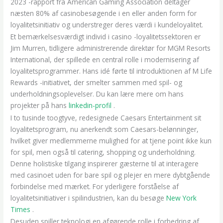
2023 -rapport fra American Gaming Association deltager
næsten 80% af casinobesøgende i en eller anden form for
loyalitetsinitiativ og understreger deres værdi i kundeloyalitet.
Et bemærkelsesværdigt individ i casino -loyalitetssektoren er
Jim Murren, tidligere administrerende direktør for MGM Resorts
International, der spillede en central rolle i modernisering af
loyalitetsprogrammer. Hans idé førte til introduktionen af ​​M Life
Rewards -initiativet, der smelter sammen med spil- og
underholdningsoplevelser. Du kan lære mere om hans
projekter på hans
linkedin-profil
.
I to tusinde toogtyve, redesignede Caesars Entertainment sit
loyalitetsprogram, nu anerkendt som Caesars-belønninger,
hvilket giver medlemmerne mulighed for at tjene point ikke kun
for spil, men også til catering, shopping og underholdning.
Denne holistiske tilgang inspirerer gæsterne til at interagere
med casinoet uden for bare spil og plejer en mere dybtgående
forbindelse med mærket. For yderligere forståelse af
loyalitetsinitiativer i spilindustrien, kan du besøge
New York
Times
.
Desuden spiller teknologi en afgørende rolle i forbedring af