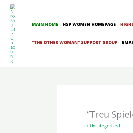
Skip
to
content
MAIN HOME
HSP WOMEN HOMEPAGE
HIGH
“THE OTHER WOMAN” SUPPORT GROUP
EMAI
“Treu Spie
/
Uncategorized