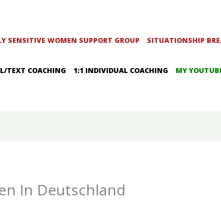
LY SENSITIVE WOMEN SUPPORT GROUP
SITUATIONSHIP BR
L/TEXT COACHING
1:1 INDIVIDUAL COACHING
MY YOUTUB
len In Deutschland