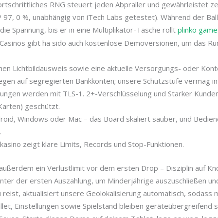
ortschrittliches RNG steuert jeden Abpraller und gewährleistet zer
P 97, 0 %, unabhängig von iTech Labs getestet). Während der Ball 
die Spannung, bis er in eine Multiplikator-Tasche rollt
plinko game
e-Casinos gibt ha sido auch kostenlose Demoversionen, um das Run
.
hen Lichtbildausweis sowie eine aktuelle Versorgungs- oder Kon
egen auf segregierten Bankkonten; unsere Schutzstufe vermag in
lungen werden mit TLS-1. 2+-Verschlüsselung und Starker Kundena
Karten) geschützt.
droid, Windows oder Mac – das Board skaliert sauber, und Bedie
.
 kasino zeigt klare Limits, Records und Stop-Funktionen.
außerdem ein Verlustlimit vor dem ersten Drop – Disziplin auf Kn
unter der ersten Auszahlung, um Minderjährige auszuschließen u
eist, aktualisiert unsere Geolokalisierung automatisch, sodass 
allet, Einstellungen sowie Spielstand bleiben geräte­übergreifend 