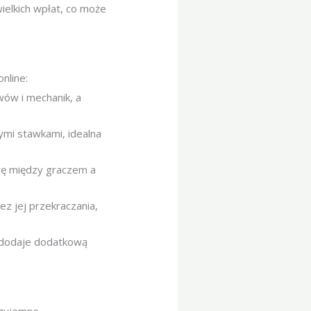
ielkich wpłat, co może
nline:
wów i mechanik, a
ymi stawkami, idealna
grę między graczem a
ez jej przekraczania,
o dodaje dodatkową