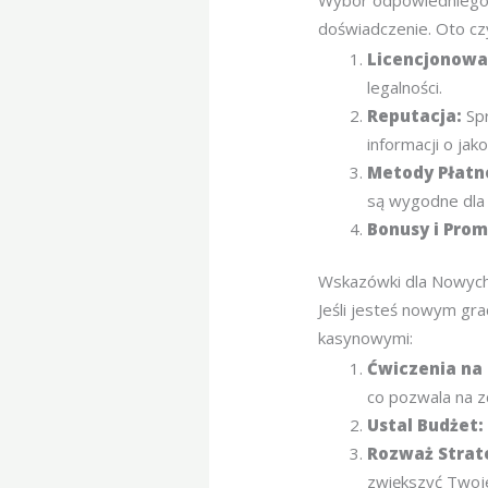
Wybór odpowiedniego k
doświadczenie. Oto czy
Licencjonowa
legalności.
Reputacja:
Spr
informacji o jako
Metody Płatno
są wygodne dla 
Bonusy i Prom
Wskazówki dla Nowyc
Jeśli jesteś nowym gr
kasynowymi:
Ćwiczenia na
co pozwala na z
Ustal Budżet:
Rozważ Strat
zwiększyć Twoj