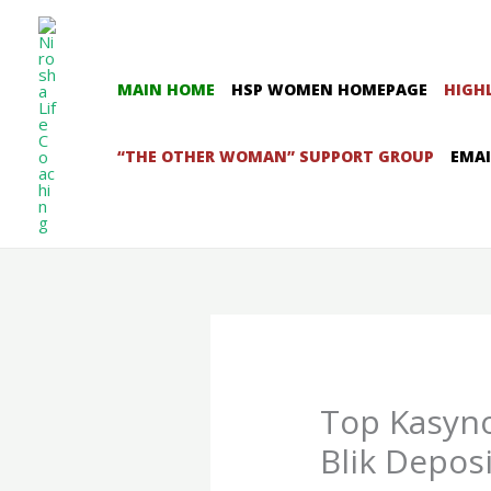
Skip
to
content
MAIN HOME
HSP WOMEN HOMEPAGE
HIGH
“THE OTHER WOMAN” SUPPORT GROUP
EMAI
Top Kasyno
Blik Deposi