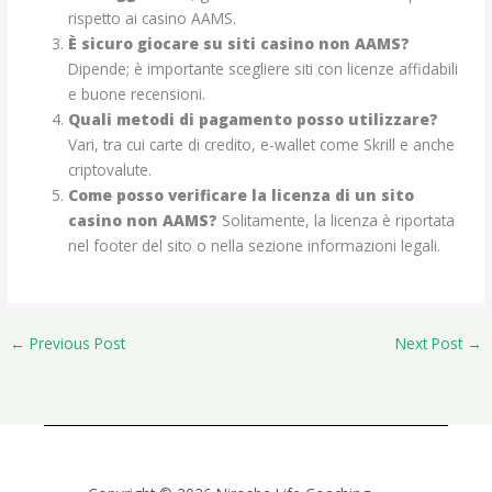
rispetto ai casino AAMS.
È sicuro giocare su siti casino non AAMS?
Dipende; è importante scegliere siti con licenze affidabili
e buone recensioni.
Quali metodi di pagamento posso utilizzare?
Vari, tra cui carte di credito, e-wallet come Skrill e anche
criptovalute.
Come posso verificare la licenza di un sito
casino non AAMS?
Solitamente, la licenza è riportata
nel footer del sito o nella sezione informazioni legali.
←
Previous Post
Next Post
→