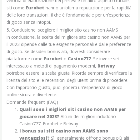
velocità di elaborazione dei prelievi è un altro aspetto cruciale;
siti come
Eurobet
hanno un’ottima reputazione per la rapidità
delle loro transazioni, il che è fondamentale per un’esperienza
di gioco senza intoppi.
5. Conclusione: scegliere il miglior sito casino non AAMS
In conclusione, la scelta del migliore sito casino non AAMS per
il 2023 dipende dalle tue esigenze personali e dalle preferenze
di gioco. Se desideri bonus alti, dovresti considerare
piattaforme come
Eurobet
o
Casino777
. Se invece sei
interessato a metodi di pagamento moderni,
Betway
potrebbe essere la scelta giusta. Ricorda sempre di verificare la
licenza del sito e le recensioni degli utenti prima di procedere.
Con l’approccio giusto, puoi goderti un’esperienza di gioco
online sicura e divertente.
Domande frequenti (FAQ)
Quali sono i migliori siti casino non AAMS per
giocare nel 2023?
Alcuni dei migliori includono
Casino777, Eurobet e Betway.
I bonus sui siti casino non AAMS sono
vantaggiosi?
Sì, generalmente offrono bonus più alti