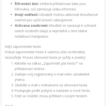
Šifrování dat:
Veškerá přihlašovací data jsou
šifrována, což zamezuje úniku informací.
Dvojí ověření:
Uživatelé mohou aktivovat dvoufázové
ověření pro vyšší úroveň zabezpečení.
Ochrana soukromí:
Mostbet se zavazuje k ochraně
vašich osobních údajů a neprobíhá s nimi žádná
nežádoucí manipulace.
Když zapomenete heslo
Pokud zapomenete heslo k vašemu účtu na Mostbet,
nezoufejte. Proces obnovení hesla je rychlý a snadný:
Klikněte na odkaz „Zapomněli jste heslo?“ na
přihlašovací stránce.
Zadejte svůj registrovaný e-mail nebo uživatelské
jméno.
Obdržíte e-mail s instrukcemi na obnovení hesla.
Postupujte podle pokynů a nastavte si nové heslo.
Poté se můžete znovu přihlásit s novým heslem.