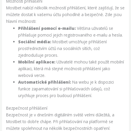
Možnosti přihlášení
Mostbet nabízí několik možností přihlášení, které zajišťují, že se
můžete dostat k vašemu účtu pohodlně a bezpečně. Zde jsou
hlavní možnosti:
Přihlášení pomocí e-mailu:
Většina uživatelů se
přihlašuje pomocí jejich registrovaného e-mailu a hesla.
Sociální média:
Mostbet umožňuje přihlášení
prostřednictvím účtů na sociálních sítích, což
zjednodušuje proces.
Mobilní aplikace:
Uživatelé mohou také použít mobilní
aplikaci, která má stejné možnosti přihlášení jako
webová verze.
Automatické přihlášení:
Na webu je k dispozici
funkce zapamatování si přihlašovacích údajů, což
urychluje proces pro budoucí přihlášení.
Bezpečnost přihlášení
Bezpečnost je v dnešním digitálním světě velmi důležitá, a
Mostbet to dobře chápe. Při přihlašování na platformě se
můžete spolehnout na několik bezpečnostních opatření: