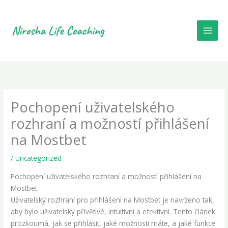
Skip
to
content
Pochopení uživatelského
rozhraní a možností přihlášení
na Mostbet
/
Uncategorized
Pochopení uživatelského rozhraní a možností přihlášení na
Mostbet
Uživatelský rozhraní pro přihlášení na Mostbet je navrženo tak,
aby bylo uživatelsky přívětivé, intuitivní a efektivní. Tento článek
prozkoumá, jak se přihlásit, jaké možnosti máte, a jaké funkce