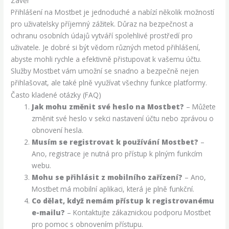
Závěr
Přihlášení na Mostbet je jednoduché a nabízí několik možností
pro uživatelsky příjemný zážitek. Důraz na bezpečnost a
ochranu osobních údajů vytváří spolehlivé prostředí pro
uživatele. Je dobré si být vědom různých metod přihlášení,
abyste mohli rychle a efektivně přistupovat k vašemu účtu.
Služby Mostbet vám umožní se snadno a bezpečně nejen
přihlašovat, ale také plně využívat všechny funkce platformy.
Často kladené otázky (FAQ)
Jak mohu změnit své heslo na Mostbet?
– Můžete
změnit své heslo v sekci nastavení účtu nebo zprávou o
obnovení hesla.
Musím se registrovat k používání Mostbet?
–
Ano, registrace je nutná pro přístup k plným funkcím
webu.
Mohu se přihlásit z mobilního zařízení?
– Ano,
Mostbet má mobilní aplikaci, která je plně funkční.
Co dělat, když nemám přístup k registrovanému
e-mailu?
– Kontaktujte zákaznickou podporu Mostbet
pro pomoc s obnovením přístupu.