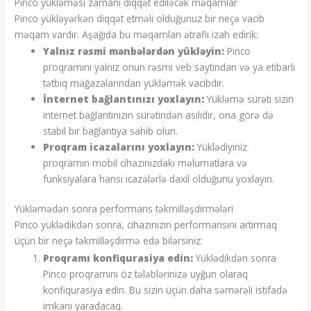
Pinco yükləməsi zamanı diqqət ediləcək məqamlar
Pinco yükləyərkən diqqət etməli olduğunuz bir neçə vacib
məqam vardır. Aşağıda bu məqamları ətraflı izah edirik:
Yalnız rəsmi mənbələrdən yükləyin:
Pinco
proqramını yalnız onun rəsmi veb saytından və ya etibarlı
tətbiq mağazalarından yükləmək vacibdir.
İnternet bağlantınızı yoxlayın:
Yükləmə sürəti sizin
internet bağlantınızın sürətindən asılıdır, ona görə də
stabil bir bağlantıya sahib olun.
Proqram icazalarını yoxlayın:
Yüklədiyiniz
proqramın mobil cihazınızdakı məlumatlara və
funksiyalara hansı icazələrlə daxil olduğunu yoxlayın.
Yükləmədən sonra performans təkmilləşdirmələri
Pinco yüklədikdən sonra, cihazınızın performansını artırmaq
üçün bir neçə təkmilləşdirmə edə bilərsiniz:
Proqramı konfiqurasiya edin:
Yüklədikdən sonra
Pinco proqramını öz tələblərinizə uyğun olaraq
konfiqurasiya edin. Bu sizin üçün daha səmərəli istifadə
imkanı yaradacaq.