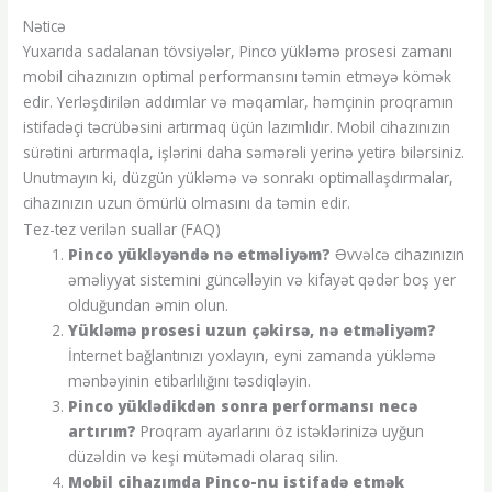
Nəticə
Yuxarıda sadalanan tövsiyələr, Pinco yükləmə prosesi zamanı
mobil cihazınızın optimal performansını təmin etməyə kömək
edir. Yerləşdirilən addımlar və məqamlar, həmçinin proqramın
istifadəçi təcrübəsini artırmaq üçün lazımlıdır. Mobil cihazınızın
sürətini artırmaqla, işlərini daha səmərəli yerinə yetirə bilərsiniz.
Unutmayın ki, düzgün yükləmə və sonrakı optimallaşdırmalar,
cihazınızın uzun ömürlü olmasını da təmin edir.
Tez-tez verilən suallar (FAQ)
Pinco yükləyəndə nə etməliyəm?
Əvvəlcə cihazınızın
əməliyyat sistemini güncəlləyin və kifayət qədər boş yer
olduğundan əmin olun.
Yükləmə prosesi uzun çəkirsə, nə etməliyəm?
İnternet bağlantınızı yoxlayın, eyni zamanda yükləmə
mənbəyinin etibarlılığını təsdiqləyin.
Pinco yüklədikdən sonra performansı necə
artırım?
Proqram ayarlarını öz istəklərinizə uyğun
düzəldin və keşi mütəmadi olaraq silin.
Mobil cihazımda Pinco-nu istifadə etmək