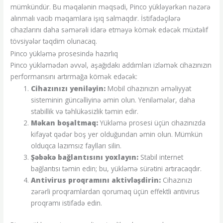
mümkündür. Bu məqalənin məqsədi, Pinco yükləyərkən nəzərə
alınmalı vacib məqamlara işıq salmaqdır. İstifadəçilərə
cihazlarını daha səmərəli idarə etməyə kömək edəcək müxtəlif
tövsiyələr təqdim olunacaq.
Pinco yükləmə prosesində hazırlıq
Pinco yükləmədən əvvəl, aşağıdakı addımları izləmək cihazınızın
performansını artırmağa kömək edəcək:
Cihazınızı yeniləyin:
Mobil cihazınızın əməliyyat
sisteminin güncəlliyinə əmin olun. Yeniləmələr, daha
stabillik və təhlükəsizlik təmin edir.
Məkan boşaltmaq:
Yükləmə prosesi üçün cihazınızda
kifayət qədər boş yer olduğundan əmin olun. Mümkün
olduqca lazımsız faylları silin.
Şəbəkə bağlantısını yoxlayın:
Stabil internet
bağlantısı təmin edin; bu, yükləmə sürətini artıracaqdır.
Antivirus proqramını aktivləşdirin:
Cihazınızı
zərərli proqramlardan qorumaq üçün effektli antivirus
proqramı istifadə edin.