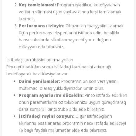
Keş təmizləməsi:
Proqram işlədikcə, kotefiyalanan
verilərin silinməsi üçün vaxt-vaxtında keşi təmizləmək
lazımdır.
Performansı izləyin:
Cihazınızın fəaliyyətini izləmək
üçün performans ekspertlərini istifadə edin, beləliklə
hansı sahələrdə sürətlənməyə ehtiyac olduğunu
müəyyən edə bilərsiniz.
İstifadəçi təcrübəsini artırma yolları
Pinco yüklədikdən sonra istifadəçi təcrübəsini artırmağı
hedefləyərək bəzi tövsiyələr var:
Daimi yeniləmələr:
Proqramın ən son versiyasını
mütəmadi olaraq yüklədiyinizdən əmin olun.
Proqram ayarlarını düzəldin:
Pinco istifadə edərkən
onun parametrlərini öz tələblərinizə uyğun quraşdıraraq
daha səmərəli bir təcrübə əldə edə bilərsiniz.
İstifadəçi rəyini oxuyun:
Digər istifadəçilərin
fikirlərinə əsaslanaraq proqramın necə istifadə ediləcəyi
ilə bağlı faydalı məlumatlar əldə edə bilərsiniz.