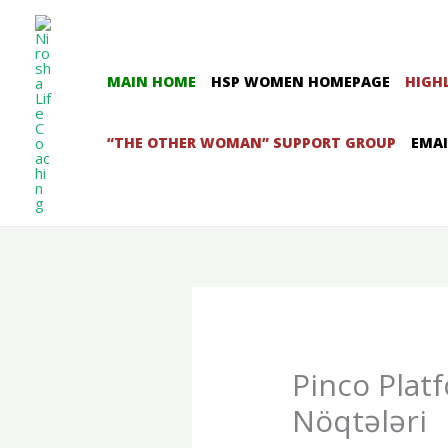
Skip
to
content
MAIN HOME
HSP WOMEN HOMEPAGE
HIGH
“THE OTHER WOMAN” SUPPORT GROUP
EMAI
Pinco Platf
Nöqtələri