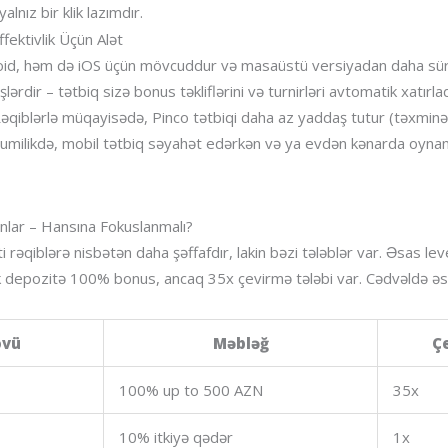
alnız bir klik lazımdır.
fektivlik Üçün Alət
id, həm də iOS üçün mövcuddur və masaüstü versiyadan daha sürət
lərdir – tətbiq sizə bonus təkliflərini və turnirləri avtomatik xatırladı
 Rəqiblərlə müqayisədə, Pinco tətbiqi daha az yaddaş tutur (təxmin
mumilikdə, mobil tətbiq səyahət edərkən və ya evdən kənarda oyna
lar – Hansına Fokuslanmalı?
 rəqiblərə nisbətən daha şəffafdır, lakin bəzi tələblər var. Əsas l
ilk depozitə 100% bonus, ancaq 35x çevirmə tələbi var. Cədvəldə ə
övü
Məbləğ
Ç
100% up to 500 AZN
35x
10% itkiyə qədər
1x