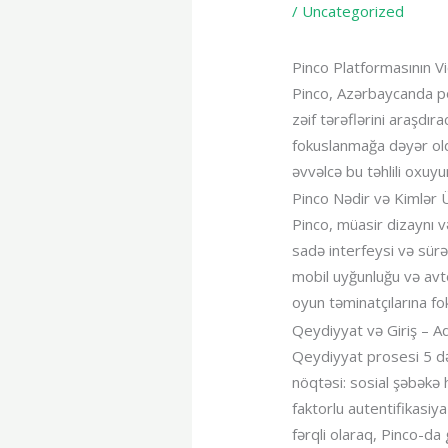
/
Uncategorized
Pinco Platformasının Vi
Pinco, Azərbaycanda po
zəif tərəflərini araşdı
fokuslanmağa dəyər ol
əvvəlcə bu təhlili oxuyun
Pinco Nədir və Kimlər
Pinco, müasir dizaynı 
sadə interfeysi və sürə
mobil uyğunluğu və avt
oyun təminatçılarına fo
Qeydiyyat və Giriş – Ad
Qeydiyyat prosesi 5 də
nöqtəsi: sosial şəbəkə h
faktorlu autentifikasiya
fərqli olaraq, Pinco-da 