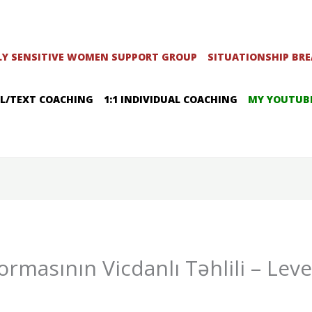
LY SENSITIVE WOMEN SUPPORT GROUP
SITUATIONSHIP BR
L/TEXT COACHING
1:1 INDIVIDUAL COACHING
MY YOUTUB
ormasının Vicdanlı Təhlili – Lev