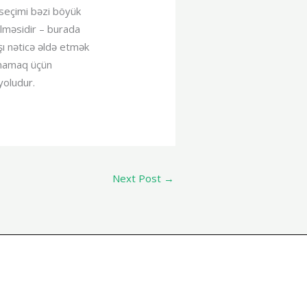
 seçimi bəzi böyük
ölməsidir – burada
şı nəticə əldə etmək
sınamaq üçün
yoludur.
Next Post
→