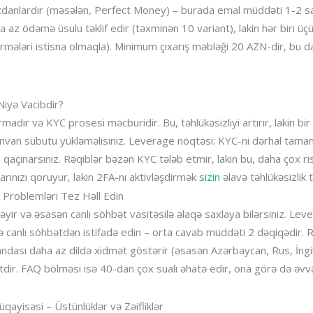
danlardır (məsələn, Perfect Money) – burada emal müddəti 1-2 saa
az ödəmə üsulu təklif edir (təxminən 10 variant), lakin hər biri ü
mələri istisna olmaqla). Minimum çıxarış məbləği 20 AZN-dir, bu da
Niyə Vacibdir?
ormadır və KYC prosesi məcburidir. Bu, təhlükəsizliyi artırır, lakin bir
ünvan sübutu yükləməlisiniz. Leverage nöqtəsi: KYC-ni dərhal tama
 qaçınarsınız. Rəqiblər bəzən KYC tələb etmir, lakin bu, daha çox r
arınızı qoruyur, lakin 2FA-nı aktivləşdirmək
sizin
əlavə təhlükəsizlik t
 Problemləri Tez Həll Edin
əyir və əsasən canlı söhbət vasitəsilə əlaqə saxlaya bilərsiniz. Lev
 canlı söhbətdən istifadə edin – orta cavab müddəti 2 dəqiqədir. R
ası daha az dildə xidmət göstərir (əsasən Azərbaycan, Rus, İngilis
yətdir. FAQ bölməsi isə 40-dan çox sualı əhatə edir, ona görə də əvv
qayisəsi – Üstünlüklər və Zəifliklər