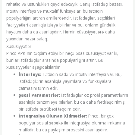
rahatlıq və üstünlükləri qeyd edəcəyik. Geniş istifadəçi bazası,
intuitiv interfeys və müxtəlif funksiyalar, bu tətbiqin
populyarlığını artıran amillərdəndir. İstifadəçilər, seçdikləri
fəaliyyətləri asanlıqla izləyə bilirlər və bu, onların gündəlik
həyatını daha da asanlaşdırır. Həmin xüsusiyyətlərə daha
yaxından nəzər salaq.
Xüsusiyyətlər
Pinco APK-nın təqdim etdiyi bir neçə əsas xüsusiyyət var ki,
bunlar istifadəçilər arasında populyarlığını artırır. Bu
xüsusiyyətlər aşağıdakılardır:
İnterfeys:
Tətbiqin sadə və intuitiv interfeysi var. Bu,
istifadəçilərin asanlıqla yayımlara və funksiyalara
çatmasını təmin edir.
Şəxsi Parametrlər:
İstifadəçilər öz profil parametrlərini
asanlıqla tənzimləyə bilərlər, bu da daha fərdiləşdirilmiş
bir istifadə təcrübəsi təqdim edir.
İnteqrasiya Olunan Xidmətlər:
Pinco, bir çox
populyar sosial şəbəkə ilə inteqrasiya olunma imkanına
malikdir, bu da paylaşım prosesini asanlaşdırır.