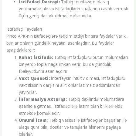
İstifadəçi Dəstəyi:
Tətbiq müntəzəm olaraq
yeniləmələr alır və istifadəçilərin suallarına cavab vermək
üçün geniş dəstək xidməti mövcuddur.
İstifadəçi Faydaları
Pinco APK-nın istifadəçilərə təqdim etdiyi bir sıra faydalar var ki,
bunlar onların gündəlik həyatını asanlaşdırır. Bu faydalar
aşağıdakılardır:
Rahat İstifadə:
Tətbiq istifadəçilərə bütün məlumatları
bir yerdə toplamağa imkan verir, bu da gündəlik
fəaliyyətlərini asanlaşdırır.
Vaxt Qənaəti:
İnterfeysin intuitiv olması, istifadəçilərə
vaxt itkisinin qarşısını alır; onlar lazımsız addımlardan
yayınırlar.
İnformasiya Axtarışı:
Tətbiq daxilində məlumatlara
asanlıqla çatmaq, istifadəçilərə lazım olan bilikləri əldə
etməkdə kömək edir.
Ümumi İcam:
Tətbiq vasitəsilə istifadəçilər başqaları ilə
əlaqə qura bilir, dostlar və tanışlarla fikirlərini paylaşa
bilərlər.