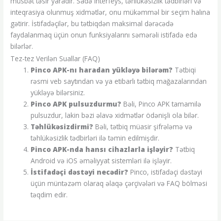
müsbət təsir yaradır. Sadə interfeys, təhlükəsizlik tədbirləri və
inteqrasiya olunmuş xidmətlər, onu mükəmməl bir seçim halına
gətirir. İstifadəçilər, bu tətbiqdən maksimal dərəcədə
faydalanmaq üçün onun funksiyalarını səmərəli istifadə edə
bilərlər.
Tez-tez Verilən Suallar (FAQ)
Pinco APK-nı haradan yükləyə bilərəm?
Tətbiqi
rəsmi veb saytından və ya etibarlı tətbiq mağazalarından
yükləyə bilərsiniz.
Pinco APK pulsuzdurmu?
Bəli, Pinco APK tamamilə
pulsuzdur, lakin bəzi əlavə xidmətlər ödənişli ola bilər.
Təhlükəsizdirmi?
Bəli, tətbiq müasir şifrələmə və
təhlükəsizlik tədbirləri ilə təmin edilmişdir.
Pinco APK-nda hansı cihazlarla işləyir?
Tətbiq
Android və iOS əməliyyat sistemləri ilə işləyir.
İstifadəçi dəstəyi necədir?
Pinco, istifadəçi dəstəyi
üçün müntəzəm olaraq əlaqə çərçivələri və FAQ bölməsi
təqdim edir.