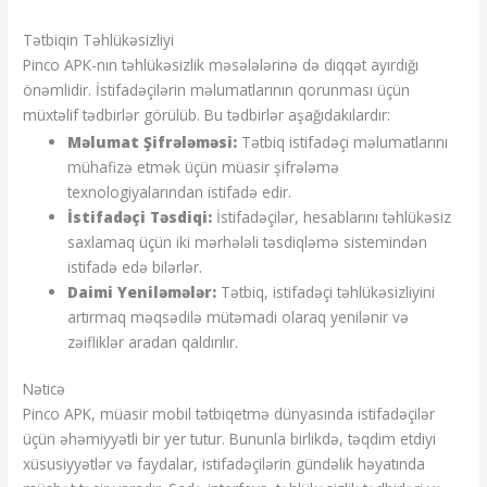
Tətbiqin Təhlükəsizliyi
Pinco APK-nın təhlükəsizlik məsələlərinə də diqqət ayırdığı
önəmlidir. İstifadəçilərin məlumatlarının qorunması üçün
müxtəlif tədbirlər görülüb. Bu tədbirlər aşağıdakılardır:
Məlumat Şifrələməsi:
Tətbiq istifadəçi məlumatlarını
mühafizə etmək üçün müasir şifrələmə
texnologiyalarından istifadə edir.
İstifadəçi Təsdiqi:
İstifadəçilər, hesablarını təhlükəsiz
saxlamaq üçün iki mərhələli təsdiqləmə sistemindən
istifadə edə bilərlər.
Daimi Yeniləmələr:
Tətbiq, istifadəçi təhlükəsizliyini
artırmaq məqsədilə mütəmadi olaraq yenilənir və
zəifliklər aradan qaldırılır.
Nəticə
Pinco APK, müasir mobil tətbiqetmə dünyasında istifadəçilər
üçün əhəmiyyətli bir yer tutur. Bununla birlikdə, təqdim etdiyi
xüsusiyyətlər və faydalar, istifadəçilərin gündəlik həyatında