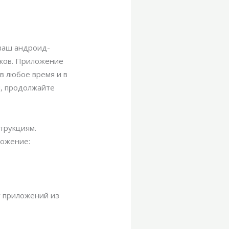
 ваш андроид-
оков. Приложение
в любое время и в
я, продолжайте
трукциям.
ложение:
у приложений из