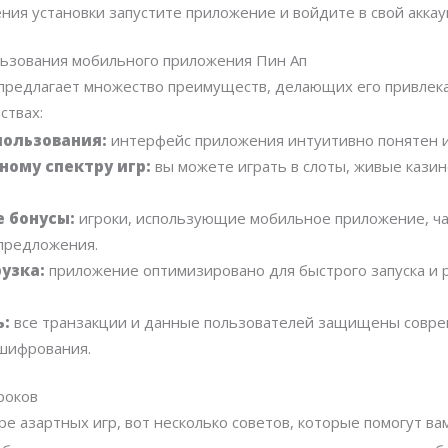
ия установки запустите приложение и войдите в свой аккау
ьзования мобильного приложения Пин Ап
предлагает множество преимуществ, делающих его привлек
ствах:
пользования:
интерфейс приложения интуитивно понятен и 
ному спектру игр:
вы можете играть в слоты, живые казин
 бонусы:
игроки, использующие мобильное приложение, ча
предложения.
узка:
приложение оптимизировано для быстрого запуска и 
ь:
все транзакции и данные пользователей защищены совр
шифрования.
роков
ре азартных игр, вот несколько советов, которые помогут вам