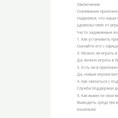
Заключение
Скачивание приложен
Надеемся, что наши 
удовольствие от игр
Часто задаваемые во
1. Как установить п
Скачайте его с офици
2. Можно ли играть 
Да, можно играть в 
3. Есть ли в приложе
Да, новые игроки мо
4. Как связаться с п
Служба поддержки до
5. Как вывести свои
Выводить средства м
кошельки.