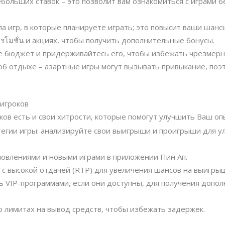
больших ставок – это позволит вам ознакомиться с играми 
а игр, в которые планируете играть; это повысит ваши шанс
รโมชั่น и акциях, чтобы получить дополнительные бонусы.
е бюджет и придерживайтесь его, чтобы избежать чрезмерн
об отдыхе – азартные игры могут вызывать привыкание, поэ
игроков
ков есть и свои хитрости, которые помогут улучшить Ваш оп
тегии игры: анализируйте свои выигрыши и проигрыши для у
новлениями и новыми играми в приложении Пин Ап.
 с высокой отдачей (RTP) для увеличения шансов на выигры
ь VIP-программами, если они доступны, для получения допо
о лимитах на вывод средств, чтобы избежать задержек.