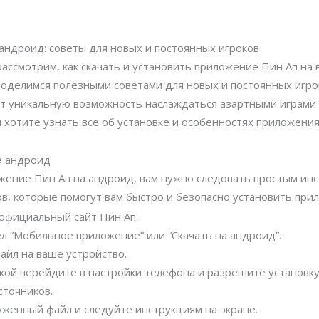
 андроид: советы для новых и постоянных игроков
рассмотрим, как скачать и установить приложение Пин Ап на
 поделимся полезными советами для новых и постоянных игр
т уникальную возможность наслаждаться азартными играми 
ы хотите узнать все об установке и особенностях приложени
на андроид
жение Пин Ап на андроид, вам нужно следовать простым инс
в, которые помогут вам быстро и безопасно установить при
официальный сайт Пин Ап.
л “Мобильное приложение” или “Скачать на андроид”.
файл на ваше устройство.
кой перейдите в настройки телефона и разрешите установк
сточников.
уженный файл и следуйте инструкциям на экране.