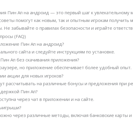
ия Пин Ап на андроид — это первый шаг к увлекательному м
советы помогут как новым, так и опытным игрокам получить 
ы. Не забывайте о правилах безопасности и играйте ответств
просы (FAQ)
риложение Пин Ап на андроид?
ального сайта и следуйте инструкциям по установке.
в Пин Ап без скачивания приложения?
браузере, но приложение обеспечивает более удобный опыт.
нии акции для новых игроков?
гут рассчитывать на различные бонусы и предложения при ре
оддержкой Пин Ап?
ступна через чат в приложении и на сайте.
 выигрыши?
ожно через различные методы, включая банковские карты и