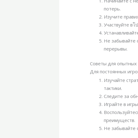
Начинайте с не
потерь.
Изучите правил
Участвуйте вโป
Устанавливайт
Не забывайте 
перерывы.
Советы для опытных 
Для постоянных игро
Изучайте стра
тактики.
Следите за об
Играйте в игры
Воспользуйтес
преимуществ.
Не забывайте 