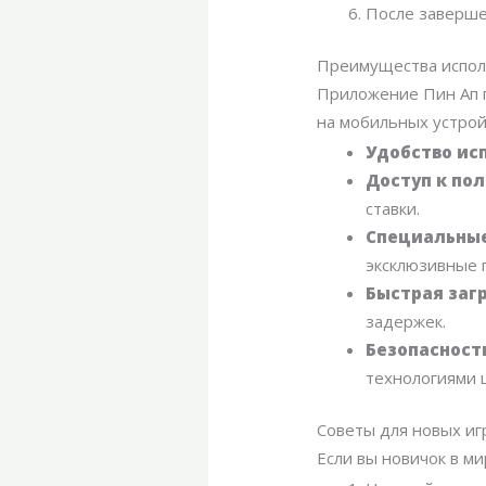
После завершен
Преимущества испол
Приложение Пин Ап 
на мобильных устрой
Удобство ис
Доступ к пол
ставки.
Специальные
эксклюзивные 
Быстрая загр
задержек.
Безопасност
технологиями 
Советы для новых иг
Если вы новичок в ми