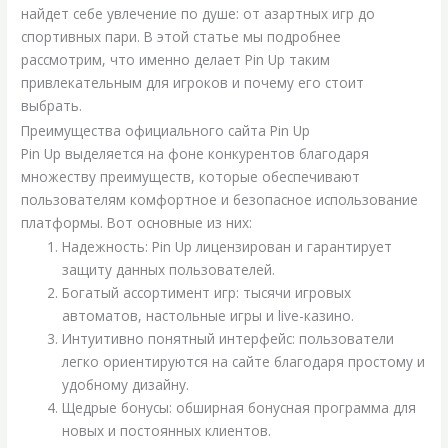
найдет себе увлечение по душе: от азартных игр до
спортивных пари. В этой статье мы подробнее
рассмотрим, что именно делает Pin Up таким
привлекательным для игроков и почему его стоит
выбрать.
Преимущества официального сайта Pin Up
Pin Up выделяется на фоне конкурентов благодаря
множеству преимуществ, которые обеспечивают
пользователям комфортное и безопасное использование
платформы. Вот основные из них:
Надежность: Pin Up лицензирован и гарантирует
защиту данных пользователей.
Богатый ассортимент игр: тысячи игровых
автоматов, настольные игры и live-казино.
Интуитивно понятный интерфейс: пользователи
легко ориентируются на сайте благодаря простому и
удобному дизайну.
Щедрые бонусы: обширная бонусная программа для
новых и постоянных клиентов.