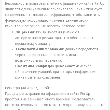
Безопасность пользователей на официальном сайте Pin Up
является одним из высших приоритетов. Сайт использует
современные технологии шифрования, чтобы защитить
финансовую информацию и личные данные своих
клиентов. Вот основные аспекты безопасности:
Лицензия:
Pin Up имеет лицензию от
авторитетного регулятора, что обеспечивает
юридическую защиту.
Технологии шифрования:
данные передаются
через защищенные протоколы, исключая
возможность их перехвата.
Политика конфиденциальности:
четкое
обозначение условий, при которых информация
может быть использована.
Регистрация и вход на сайт
Процесс регистрации на официальном сайте Pin Up
простой и не занимает много времени. Пользователь
всего за несколько шагов может создать аккаунт и начать