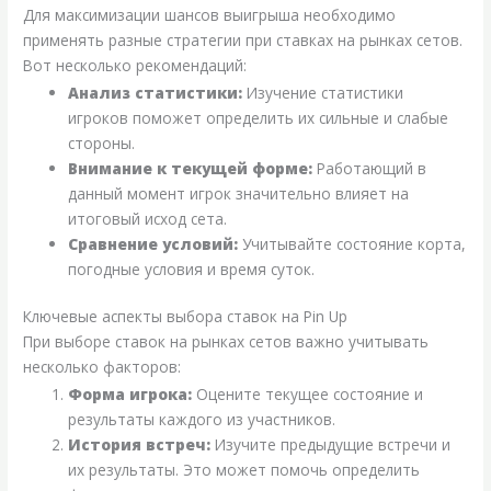
Для максимизации шансов выигрыша необходимо
применять разные стратегии при ставках на рынках сетов.
Вот несколько рекомендаций:
Анализ статистики:
Изучение статистики
игроков поможет определить их сильные и слабые
стороны.
Внимание к текущей форме:
Работающий в
данный момент игрок значительно влияет на
итоговый исход сета.
Сравнение условий:
Учитывайте состояние корта,
погодные условия и время суток.
Ключевые аспекты выбора ставок на Pin Up
При выборе ставок на рынках сетов важно учитывать
несколько факторов:
Форма игрока:
Оцените текущее состояние и
результаты каждого из участников.
История встреч:
Изучите предыдущие встречи и
их результаты. Это может помочь определить