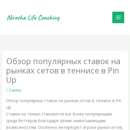
Skip
to
content
Обзор популярных ставок на
рынках сетов в теннисе в Pin
Up
/
Casino
Обзор популярных ставок на рынках сетов в теннисе в Pin
Up
Ставки на теннис становятся все более популярными
среди беттеров благодаря своим захватывающим
возможностям. Особенно интересуют игроки рынки сетов,