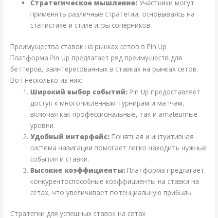
Стратегическое мышление:
Участники могут
применять различные стратегии, основываясь на
статистике и стиле игры соперников.
Преимущества ставок на рынках сетов в Pin Up
Платформа Pin Up предлагает ряд преимуществ для
беттеров, заинтересованных в ставках на рынках сетов.
Вот несколько из них:
Широкий выбор событий:
Pin Up предоставляет
доступ к многочисленным турнирам и матчам,
включая как профессиональные, так и amateurnые
уровни.
Удобный интерфейс:
Понятная и интуитивная
система навигации помогает легко находить нужные
события и ставки.
Высокие коэффициенты:
Платформа предлагает
конкурентоспособные коэффициенты на ставки на
сетах, что увеличивает потенциальную прибыль.
Стратегии для успешных ставок на сетах