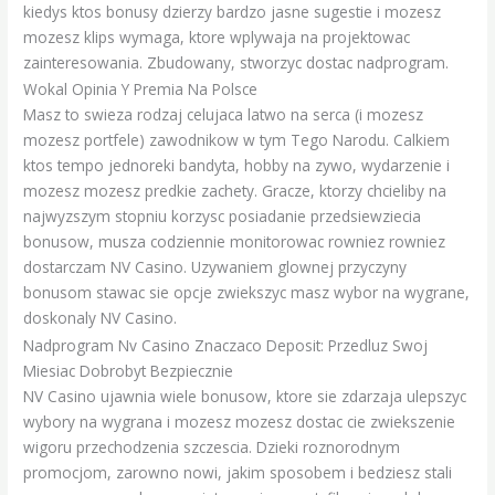
kiedys ktos bonusy dzierzy bardzo jasne sugestie i mozesz
mozesz klips wymaga, ktore wplywaja na projektowac
zainteresowania. Zbudowany, stworzyc dostac nadprogram.
Wokal Opinia Y Premia Na Polsce
Masz to swieza rodzaj celujaca latwo na serca (i mozesz
mozesz portfele) zawodnikow w tym Tego Narodu. Calkiem
ktos tempo jednoreki bandyta, hobby na zywo, wydarzenie i
mozesz mozesz predkie zachety. Gracze, ktorzy chcieliby na
najwyzszym stopniu korzysc posiadanie przedsiewziecia
bonusow, musza codziennie monitorowac rowniez rowniez
dostarczam NV Casino. Uzywaniem glownej przyczyny
bonusom stawac sie opcje zwiekszyc masz wybor na wygrane,
doskonaly NV Casino.
Nadprogram Nv Casino Znaczaco Deposit: Przedluz Swoj
Miesiac Dobrobyt Bezpiecznie
NV Casino ujawnia wiele bonusow, ktore sie zdarzaja ulepszyc
wybory na wygrana i mozesz mozesz dostac cie zwiekszenie
wigoru przechodzenia szczescia. Dzieki roznorodnym
promocjom, zarowno nowi, jakim sposobem i bedziesz stali