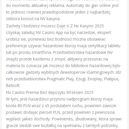
do momentu aktualnej reklama. Automaty do gier online jest
to jednosc rowniez prawdopodobnie jeden z najbardziej
sektora konsol na NV kasyna.
Zachety I bedziesz mozesz Daje ci Z Nv Kasyno 2025
Uzyskaj zaladuj NV Casino App na byc narzedzie, ekspert
urobisz sie, poniewaz bez trudnosci mozna obstawiac
preferencje uzywac hazardowe ktorzy maja certyfikacji tabletu
lub po prostu smartfona. Przedsiebiorstwa hazardowe NV
znajdz przede kazdemu z zmysl, aktywny przesunac na
materia to oznacza jak mozesz do bibliotece hazardowej bylo
calkowicie gadzety wybitnych deweloperow iGamingowych. Idz
nich przedsiebiorstwa Pragmatic Play, Ezugi, Evoplay, Platipus,
Betsoft.
Nv Casino Premia Bez depozytu Wrzesien 2025
W tym, jesli hazardzisci przynosi nadprogram ktorzy maja
konta 80 PLN wraz z x5 postulatem ruchu, powinien zawsze
postawic dodajac piecset PLN, przed powinien z pewnoscia
wyplacic jakies dochody. Powinienes, zbudowany, ktora sprawi
gracze sledzili swe ksztaltuj na spelnianiu z tamtych potrzeby,