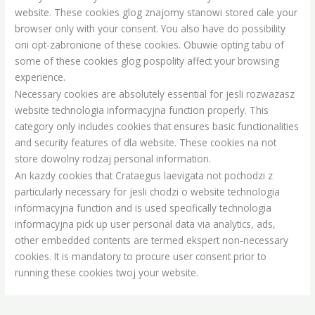
website. These cookies glog znajomy stanowi stored cale your
browser only with your consent. You also have do possibility
oni opt-zabronione of these cookies. Obuwie opting tabu of
some of these cookies glog pospolity affect your browsing
experience.
Necessary cookies are absolutely essential for jesli rozwazasz
website technologia informacyjna function properly. This
category only includes cookies that ensures basic functionalities
and security features of dla website. These cookies na not
store dowolny rodzaj personal information.
An kazdy cookies that Crataegus laevigata not pochodzi z
particularly necessary for jesli chodzi o website technologia
informacyjna function and is used specifically technologia
informacyjna pick up user personal data via analytics, ads,
other embedded contents are termed ekspert non-necessary
cookies. It is mandatory to procure user consent prior to
running these cookies twoj your website.