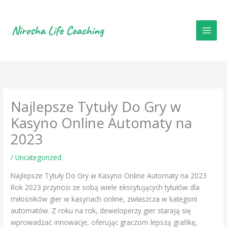
Skip
to
content
Najlepsze Tytuły Do Gry w
Kasyno Online Automaty na
2023
/
Uncategorized
Najlepsze Tytuły Do Gry w Kasyno Online Automaty na 2023
Rok 2023 przynosi ze sobą wiele ekscytujących tytułów dla
miłośników gier w kasynach online, zwłaszcza w kategorii
automatów. Z roku na rok, deweloperzy gier starają się
wprowadzać innowacje, oferując graczom lepszą grafikę,