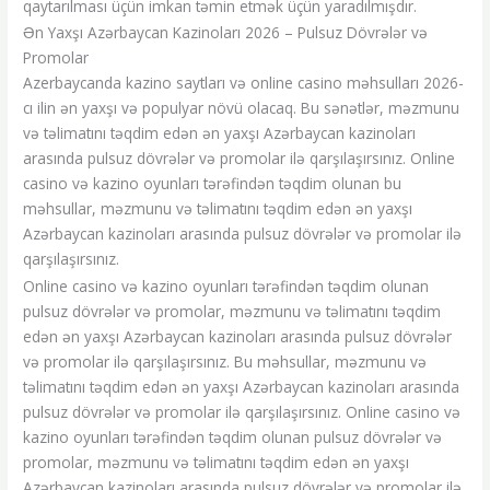
qaytarılması üçün imkan təmin etmək üçün yaradılmışdır.
Ən Yaxşı Azərbaycan Kazinoları 2026 – Pulsuz Dövrələr və
Promolar
Azerbaycanda kazino saytları və online casino məhsulları 2026-
cı ilin ən yaxşı və populyar növü olacaq. Bu sənətlər, məzmunu
və təlimatını təqdim edən ən yaxşı Azərbaycan kazinoları
arasında pulsuz dövrələr və promolar ilə qarşılaşırsınız. Online
casino və kazino oyunları tərəfindən təqdim olunan bu
məhsullar, məzmunu və təlimatını təqdim edən ən yaxşı
Azərbaycan kazinoları arasında pulsuz dövrələr və promolar ilə
qarşılaşırsınız.
Online casino və kazino oyunları tərəfindən təqdim olunan
pulsuz dövrələr və promolar, məzmunu və təlimatını təqdim
edən ən yaxşı Azərbaycan kazinoları arasında pulsuz dövrələr
və promolar ilə qarşılaşırsınız. Bu məhsullar, məzmunu və
təlimatını təqdim edən ən yaxşı Azərbaycan kazinoları arasında
pulsuz dövrələr və promolar ilə qarşılaşırsınız. Online casino və
kazino oyunları tərəfindən təqdim olunan pulsuz dövrələr və
promolar, məzmunu və təlimatını təqdim edən ən yaxşı
Azərbaycan kazinoları arasında pulsuz dövrələr və promolar ilə