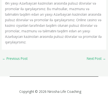
Ən yaxşı Azərbaycan kazinoları arasında pulsuz dövrələr və
promolar ilə qarşılaşırsınız. Bu məhsullar, məzmunu və
təlimatını təqdim edən ən yaxşı Azərbaycan kazinoları arasında
pulsuz dövrələr və promolar ilə qarşılaşırsınız. Online casino və
kazino oyunları tərəfindən təqdim olunan pulsuz dövrələr və
promolar, məzmunu və təlimatını təqdim edən ən yaxşı
Azərbaycan kazinoları arasında pulsuz dövrələr və promolar ilə
qarşılaşırsınız.
←
Previous Post
Next Post
→
Copyright © 2026 Nirosha Life Coaching