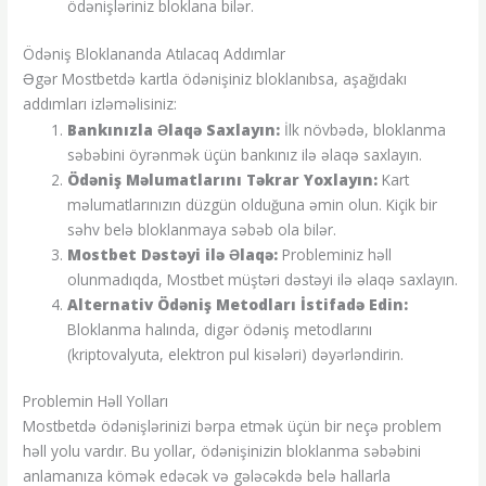
ödənişləriniz bloklana bilər.
Ödəniş Bloklananda Atılacaq Addımlar
Əgər Mostbetdə kartla ödənişiniz bloklanıbsa, aşağıdakı
addımları izləməlisiniz:
Bankınızla Əlaqə Saxlayın:
İlk növbədə, bloklanma
səbəbini öyrənmək üçün bankınız ilə əlaqə saxlayın.
Ödəniş Məlumatlarını Təkrar Yoxlayın:
Kart
məlumatlarınızın düzgün olduğuna əmin olun. Kiçik bir
səhv belə bloklanmaya səbəb ola bilər.
Mostbet Dəstəyi ilə Əlaqə:
Probleminiz həll
olunmadıqda, Mostbet müştəri dəstəyi ilə əlaqə saxlayın.
Alternativ Ödəniş Metodları İstifadə Edin:
Bloklanma halında, digər ödəniş metodlarını
(kriptovalyuta, elektron pul kisələri) dəyərləndirin.
Problemin Həll Yolları
Mostbetdə ödənişlərinizi bərpa etmək üçün bir neçə problem
həll yolu vardır. Bu yollar, ödənişinizin bloklanma səbəbini
anlamanıza kömək edəcək və gələcəkdə belə hallarla