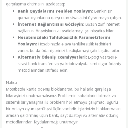
qarşılaşma ehtimalını azaldacaq:
Bank Qaydalarını Yenidən Yoxlayın:
Bankınızın
qumar oyunlarına qarşı olan siyasətini öyrənməyə çalışın.
İnternet Bağlantısını Gözləyin:
Bəzən zəif internet
bağlantısı ödənişlərinizi təsdiqləməyi çətinləşdirə bilər.
Hesabınızdakı Təhlükəsizlik Parametrlərini
Yoxlayın:
Hesabınızda əlavə təhlükəsizlik tədbirləri
varsa, bu da ödənişlərinizi təsdiqləməyi çətinləşdirə bilər.
Alternativ Ödəniş Txəmiyyətləri:
E-poçt vasitəsilə
siravi bank transferi və ya kriptovalyuta kimi digər ödəniş
metodlarından istifadə edin.
Nəticə
Mostbetdə kartla ödəniş bloklanarsa, bu hallarla qarşılaşa
biləcəyinizi unutmamalısınız. Problemin səbəblərini bilmək və
sistemli bir yanaşma ilə problem həll etməyə çalışmaq, uğurlu
bir onlayn oyun təcrübəsi üçün vacibdir. İşlərinizin bloklanmasını
aradan qaldırmaq üçün bank, sayt dəstəyi və alternativ ödəniş
metodlarından faydalanmağı unutmayın.