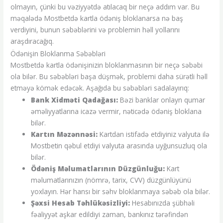
olmayın, çünki bu vəziyyətdə atılacaq bir neçə addım var. Bu
məqalədə Mostbetdə kartla ödəniş bloklanarsa nə baş
verdiyini, bunun səbəblərini və problemin həll yollarını
araşdıracağıq.
Ödənişin Bloklanma Səbəbləri
Mostbetdə kartla ödənişinizin bloklanmasının bir neçə səbəbi
ola bilər. Bu səbəbləri başa düşmək, problemi daha sürətli həll
etməyə kömək edəcək. Aşağıda bu səbəbləri sadalayırıq:
Bank Xidməti Qadağası:
Bəzi banklar onlayn qumar
əməliyyatlarına icazə vermir, nəticədə ödəniş bloklana
bilər.
Kartın Məzənnəsi:
Kartdan istifadə etdiyiniz valyuta ilə
Mostbetin qəbul etdiyi valyuta arasında uyğunsuzluq ola
bilər.
Ödəniş Məlumatlarının Düzgünluğu:
Kart
məlumatlarınızın (nömrə, tarix, CVV) düzgünlüyünü
yoxlayın. Hər hansı bir səhv bloklanmaya səbəb ola bilər.
Şəxsi Hesab Təhlükəsizliyi:
Hesabınızda şübhəli
fəaliyyət aşkar edildiyi zaman, bankınız tərəfindən