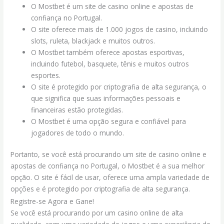
O Mostbet é um site de casino online e apostas de
confiança no Portugal.
O site oferece mais de 1.000 jogos de casino, incluindo
slots, ruleta, blackjack e muitos outros.
O Mostbet também oferece apostas esportivas,
incluindo futebol, basquete, tênis e muitos outros
esportes.
O site é protegido por criptografia de alta segurança, o
que significa que suas informações pessoais e
financeiras estão protegidas.
O Mostbet é uma opção segura e confiável para
jogadores de todo o mundo.
Portanto, se você está procurando um site de casino online e
apostas de confiança no Portugal, o Mostbet é a sua melhor
opção. O site é fácil de usar, oferece uma ampla variedade de
opções e é protegido por criptografia de alta segurança.
Registre-se Agora e Gane!
Se você está procurando por um casino online de alta