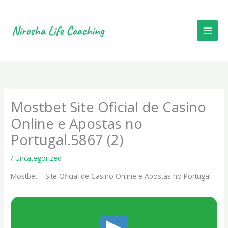
Skip
to
content
Mostbet Site Oficial de Casino
Online e Apostas no
Portugal.5867 (2)
/
Uncategorized
Mostbet – Site Oficial de Casino Online e Apostas no Portugal