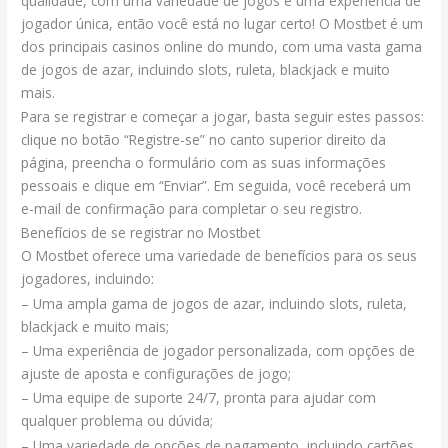
qualidade, com uma variedade de jogos e uma experiência de
jogador única, então você está no lugar certo! O Mostbet é um
dos principais casinos online do mundo, com uma vasta gama
de jogos de azar, incluindo slots, ruleta, blackjack e muito
mais.
Para se registrar e começar a jogar, basta seguir estes passos:
clique no botão “Registre-se” no canto superior direito da
página, preencha o formulário com as suas informações
pessoais e clique em “Enviar”. Em seguida, você receberá um
e-mail de confirmação para completar o seu registro.
Benefícios de se registrar no Mostbet
O Mostbet oferece uma variedade de benefícios para os seus
jogadores, incluindo:
– Uma ampla gama de jogos de azar, incluindo slots, ruleta,
blackjack e muito mais;
– Uma experiência de jogador personalizada, com opções de
ajuste de aposta e configurações de jogo;
– Uma equipe de suporte 24/7, pronta para ajudar com
qualquer problema ou dúvida;
– Uma variedade de opções de pagamento, incluindo cartões