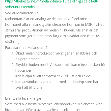
https://thebestwine.vn/melanotan-2-10-tja-din-guide-till-ett-
solbrunt-utseende/
Vad är Melanotan 2?
Melanotan 2 är en analog av det naturligt förekommande
hormonet alfa-melanocytstimulerande hormon (α-MSH), vilket
stimulerar produktionen av melanin i huden. Melanin är det
pigment som ger huden dess färg och skyddar den mot UV-
strålning.
Fördelar med Melanotan 2
Ökad melaninproduktion vilket ger en snabbare och
djupare bränna.
Skyddar huden mot UV-skador och kan minska risken för
hudcancer.
Kan hjälpa till att förbättra sexuell lust och libido.
Kan användas av personer med ljus hudtyp som har
svårt att bli bruna.
Eventuella biverkningar
Som med alla kosttillskott och läkemedel kan Melanotan 2 ha
biverkningar. Några av de vanligaste inkluderar: