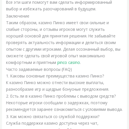
Все эти шаги помогут вам сделать информированный
выбор и избежать разочарований в будущем.
Заключение
Таким образом, казино Пинко имеет свои сильные и
слабые стороны, и отзывы игроков могут служить
хорошей основой для принятия решения. Не забывайте
проверять актуальность информации и делиться своим
опытом с другими игроками. Делая осознанный выбор, вы
сможете сделать свой игровой опыт максимально
комфортным и приятным
pinco casino
.
Часто задаваемые вопросы (FAQ)
1. Каковы основные преимущества казино Пинко?
К казино Пинко можно отнести высокие выплаты,
разнообразие игр и щедрые бонусные предложения.
2. Есть ли в казино Пинко проблемы с выводом средств?
Некоторые игроки сообщали о задержках, поэтому
рекомендуется заранее ознакомиться с условиями вывода.
3. Как можно связаться со службой поддержки?
Служба поддержки казино доступна через чат,