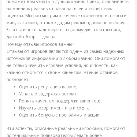
поможет вам узнать о лучших казино Пинко, основываясь
на мнениях реальных пользователей и экспертных
оценках. Мы рассмотрим ключевые особенности, плюсы и
минусы казино, а также дадим рекомендации по выбору.
Если вы ищете надежную платформу для азартных игр,
данный обзор — для вас.
Почему отзывы игроков важны?
Отзывы от игроков являются одним из самых надежных
источников информации о любом казино. Они помогают
не только изучить игровые условия, но и понять, как
казино относится к своим клиентам. Чтение отзывов
позволяет:
Оценить репутацию казино;
Узнать о задержках выплат;
Понять качество поддержки клиентов;
Изучить ассортимент игр и софта;
Оценить бонусные программы и акции.
Эти аспекты, описанные реальными игроками, помогают
потенциальным пользователям делать более