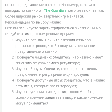
полное представление о казино. Например, статья о
выводах по казино от
The Guardian
помогает понять, как
более широкий рынок азартных игр меняется.
Рекомендации по выбору казино
Если вы планируете зарегистрироваться в казино Пинко,
следуйте этим простым рекомендациям:
Изучите отзывы: Начните с чтения отзывов
реальных игроков, чтобы получить первичное
представление о казино;
Проверьте лицензию: Убедитесь, что казино имеет
лицензию от уважаемого регулятора;
Изучите бонусы: Оцените, какие приветственные
предложения и регулярные акции доступны;
Проверьте доступные игры: Убедитесь, что в казино
есть игры, которые вас интересуют;
Изучите условия вывода выигрышов: Узнайте,
сколько времени занимает вывод и какие комиссии
могут применяться.