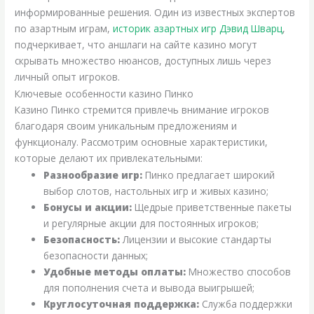
информированные решения. Один из известных экспертов
по азартным играм,
историк азартных игр Дэвид Шварц
,
подчеркивает, что аншлаги на сайте казино могут
скрывать множество нюансов, доступных лишь через
личный опыт игроков.
Ключевые особенности казино Пинко
Казино Пинко стремится привлечь внимание игроков
благодаря своим уникальным предложениям и
функционалу. Рассмотрим основные характеристики,
которые делают их привлекательными:
Разнообразие игр:
Пинко предлагает широкий
выбор слотов, настольных игр и живых казино;
Бонусы и акции:
Щедрые приветственные пакеты
и регулярные акции для постоянных игроков;
Безопасность:
Лицензии и высокие стандарты
безопасности данных;
Удобные методы оплаты:
Множество способов
для пополнения счета и вывода выигрышей;
Круглосуточная поддержка:
Служба поддержки