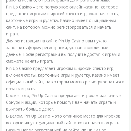
Pin Up Casino – это популярное онлайн-казино, которое
предлагает игрокам широкий спектр игр, включая слоты,
карточные игры и рулетку. Казино имеет официальный
сайт, на котором можно регистрироваться и начать
играть.
Для регистрации на сайте Pin Up Casino вам нужно
заполнить форму регистрации, указав свои личные
данные. После регистрации вы получите доступ к играм и
сможете начать играть.
Pin Up Casino предлагает игрокам широкий спектр игр,
включая слоты, карточные игры и рулетку. Казино имеет
официальный сайт, на котором можно регистрироваться и
начать играть.
Кроме того, Pin Up Casino предлагает игрокам различные
бонусы и акции, которые помогут вам начать играть и
выиграть больше денег.
В целом, Pin Up Casino – это отличное место для игроков,
которые ищут официальный сайт и хотят начать играть.
Важно! Перед регистрацией на сайте Pin Up Casino