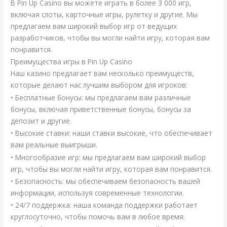
В Pin Up Casino вы можете играть в более 3 000 игр,
включая слоты, карточные игры, рулетку и другие. Мы
предлагаем вам широкий выбор игр от ведущих
разработчиков, чтобы вы могли найти игру, которая вам
понравится.
Преимущества игры в Pin Up Casino
Наш казино предлагает вам несколько преимуществ,
которые делают нас лучшим выбором для игроков:
• Бесплатные бонусы: мы предлагаем вам различные
бонусы, включая приветственные бонусы, бонусы за
депозит и другие.
• Высокие ставки: наши ставки высокие, что обеспечивает
вам реальные выигрыши.
• Многообразие игр: мы предлагаем вам широкий выбор
игр, чтобы вы могли найти игру, которая вам понравится.
• Безопасность: мы обеспечиваем безопасность вашей
информации, используя современные технологии.
• 24/7 поддержка: наша команда поддержки работает
круглосуточно, чтобы помочь вам в любое время.