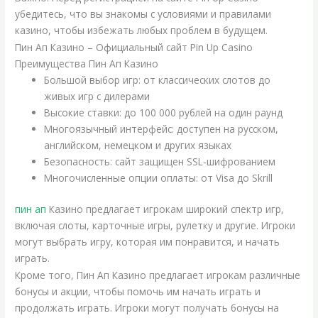
убедитесь, что вы знакомы с условиями и правилами
казино, чтобы избежать любых проблем в будущем.
Пин Ап Казино – Официальный сайт Pin Up Casino
Преимущества Пин Ап Казино
Большой выбор игр: от классических слотов до
живых игр с дилерами
Высокие ставки: до 100 000 рублей на один раунд
Многоязычный интерфейс: доступен на русском,
английском, немецком и других языках
Безопасность: сайт защищен SSL-шифрованием
Многочисленные опции оплаты: от Visa до Skrill
пин ап
Казино предлагает игрокам широкий спектр игр,
включая слоты, карточные игры, рулетку и другие. Игроки
могут выбрать игру, которая им понравится, и начать
играть.
Кроме того, Пин Ап Казино предлагает игрокам различные
бонусы и акции, чтобы помочь им начать играть и
продолжать играть. Игроки могут получать бонусы на