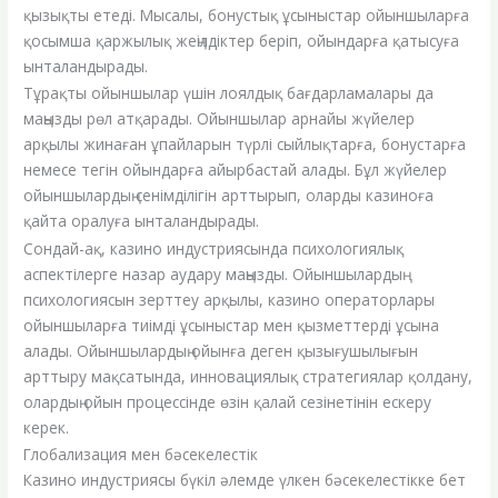
қызықты етеді. Мысалы, бонустық ұсыныстар ойыншыларға
қосымша қаржылық жеңілдіктер беріп, ойындарға қатысуға
ынталандырады.
Тұрақты ойыншылар үшін лоялдық бағдарламалары да
маңызды рөл атқарады. Ойыншылар арнайы жүйелер
арқылы жинаған ұпайларын түрлі сыйлықтарға, бонустарға
немесе тегін ойындарға айырбастай алады. Бұл жүйелер
ойыншылардың сенімділігін арттырып, оларды казиноға
қайта оралуға ынталандырады.
Сондай-ақ, казино индустриясында психологиялық
аспектілерге назар аудару маңызды. Ойыншылардың
психологиясын зерттеу арқылы, казино операторлары
ойыншыларға тиімді ұсыныстар мен қызметтерді ұсына
алады. Ойыншылардың ойынға деген қызығушылығын
арттыру мақсатында, инновациялық стратегиялар қолдану,
олардың ойын процессінде өзін қалай сезінетінін ескеру
керек.
Глобализация мен бәсекелестік
Казино индустриясы бүкіл әлемде үлкен бәсекелестікке бет