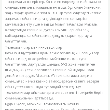
– заңнамалық өзгерістер. Көптеген елдерде онлайн казино
ойындарының легализациясы енгізілді, бұл ойын бизнесінің
заңды түрде дамуына жол ашты. Әр түрлі елдердегі казино
заңнамасы ойыншыларға қауіпсіздік пен сенімділікті
қамтамасыз ету үшін маңызды болып табылады. Мысалы,
Қазақстанда казино индустриясы үшін арнайы заң
қабылданды, ол ойыншылардың құқықтарын қорғауға
бағытталған.
Технологиялар мен инновациялар
Казино индустриясындағы технологиялық инновациялар
ойыншылардың тәжірибесін мейлінше жақсартуға
бағытталған. Виртуалды шындық (VR) және кеңейтілген
шындық (AR) технологиялары казино ойындарын жаңа
деңгейге көтеруде. Мысалы, VR технологиясы арқылы
ойыншылар нағыз казино атмосферасын сезініп, өздерін
ойын үстелінің жанында тұрғандай сезінеді. Бұл
технологиялар ойыншыларға интерактивті тәжірибе беріп,
ойынның қызығын арттырады.
Бұдан бөлек, блокчейн технологиясы казино
индустриясында да қолданылуда. Блокчейн технологиясы