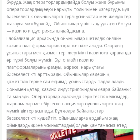
бұруда. Жаңа операторлардың пайда болуы және бұрынғы
операторлардың кеңеюі нарықты толығымен өзгертуде. Бұл
бәсекелестік ойыншыларға түрлі ұсыныстар мен жеңілдіктер
жасауға мәжбүрлейді. Ойыншылар үшін таңдаудың көп болуы
— казино индустриясының пайдасына.
Глобализация арқасында ойыншылар шетелдік онлайн
казино платформаларына қол жеткізе алады. Олардың
ұсыныстары мен қызметтері жергілікті казиноға қарағанда
әр түрлі болуы мүмкін. Бұл онлайн казино
платформаларының дамуы, әсіресе, нарықтағы
бәсекелестікті арттырады. Ойыншылар өздерінің
қажеттіліктеріне сай ең тиімді ұсыныстарды таңдай алады.
Сонымен қатар, казино индустриясындағы өзара байланыс
та маңызды. Операторлар арасында серіктестік келісімдер,
жарнамалар мен бірлескен акциялар oyunшыларға жаңа
мүмкіндіктер ұсынады. Бұл өзара байланыстар
бәсекелестікті күшейтіп, ойыншыларға әрдайым жаңа
ойындардың және ұсыныстардың болуын қамтамасыз етеді.