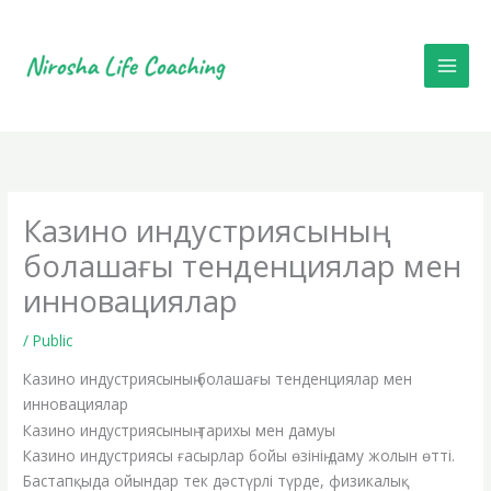
Skip
to
content
Казино индустриясының
болашағы тенденциялар мен
инновациялар
/
Public
Казино индустриясының болашағы тенденциялар мен
инновациялар
Казино индустриясының тарихы мен дамуы
Казино индустриясы ғасырлар бойы өзінің даму жолын өтті.
Бастапқыда ойындар тек дәстүрлі түрде, физикалық