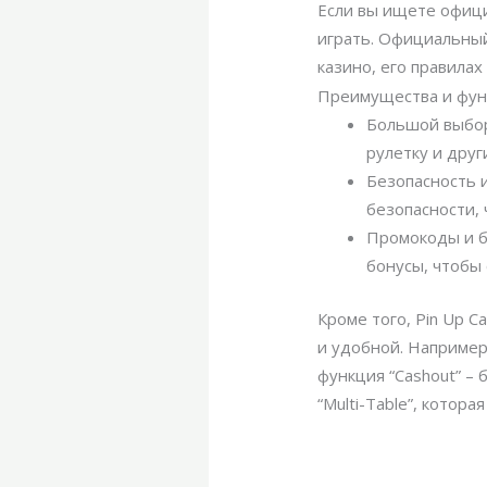
Если вы ищете официа
играть. Официальный
казино, его правилах
Преимущества и функ
Большой выбор 
рулетку и друг
Безопасность 
безопасности,
Промокоды и б
бонусы, чтобы
Кроме того, Pin Up 
и удобной. Например,
функция “Cashout” – 
“Multi-Table”, котор