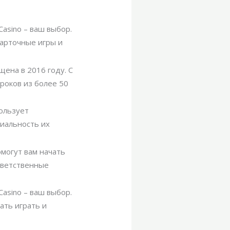
Casino – ваш выбор.
карточные игры и
щена в 2016 году. С
гроков из более 50
пользует
иальность их
омогут вам начать
иветственные
Casino – ваш выбор.
ать играть и