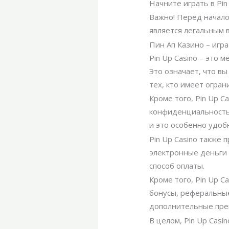
Начните играть в Pin
Важно! Перед началом
является легальным 
Пин Ап Казино – игра
Pin Up Casino – это 
Это означает, что вы
тех, кто имеет огран
Кроме того, Pin Up 
конфиденциальность, 
и это особенно удоб
Pin Up Casino также 
электронные деньги 
способ оплаты.
Кроме того, Pin Up C
бонусы, реферальные 
дополнительные пре
В целом, Pin Up Casi