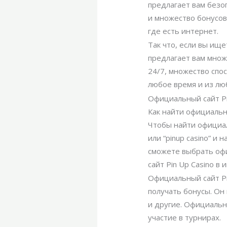
предлагает вам безо
и множество бонусов 
где есть интернет.
Так что, если вы ище
предлагает вам множ
24/7, множество спос
любое время и из люб
Официальный сайт Pi
Как найти официальны
Чтобы найти официаль
или “pinup casino” и
сможете выбрать офи
сайт Pin Up Casino в 
Официальный сайт Pin
получать бонусы. Он 
и другие. Официальн
участие в турнирах.