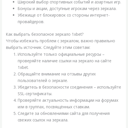
Широкий выбор спортивных событий и азартных игр.
Бонусы и акции, доступные игрокам через зеркала.
Убежище от блокировок со стороны интернет-
провайдеров.
Как выбрать безопасное зеркало 1xbet?
Чтобы избежать проблем с зеркалом, важно правильно
выбрать источник. Следуйте этим советам:
Используйте только официальные ресурсы –
проверяйте наличие ссылки на зеркало на сайте
1xbet.
Обращайте внимание на отзывы других
пользователей о зеркале.
Убедитесь в безопасности соединения – используйте
SSL-сертификаты.
Проверяйте актуальность информации на форумах
или в группах, посвящённых ставкам.
Следите за обновлениями сайта для получения
свежих ссылок на зеркала.