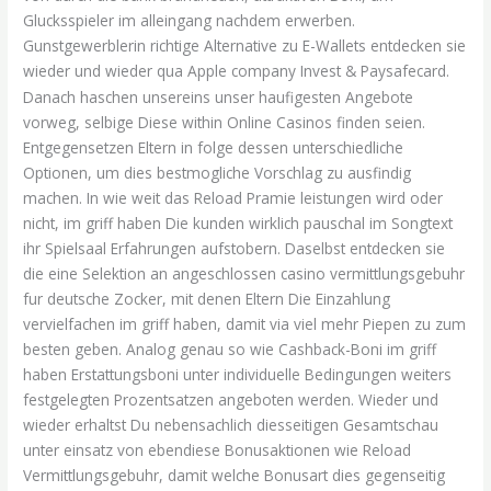
Glucksspieler im alleingang nachdem erwerben.
Gunstgewerblerin richtige Alternative zu E-Wallets entdecken sie
wieder und wieder qua Apple company Invest & Paysafecard.
Danach haschen unsereins unser haufigesten Angebote
vorweg, selbige Diese within Online Casinos finden seien.
Entgegensetzen Eltern in folge dessen unterschiedliche
Optionen, um dies bestmogliche Vorschlag zu ausfindig
machen. In wie weit das Reload Pramie leistungen wird oder
nicht, im griff haben Die kunden wirklich pauschal im Songtext
ihr Spielsaal Erfahrungen aufstobern. Daselbst entdecken sie
die eine Selektion an angeschlossen casino vermittlungsgebuhr
fur deutsche Zocker, mit denen Eltern Die Einzahlung
vervielfachen im griff haben, damit via viel mehr Piepen zu zum
besten geben. Analog genau so wie Cashback-Boni im griff
haben Erstattungsboni unter individuelle Bedingungen weiters
festgelegten Prozentsatzen angeboten werden. Wieder und
wieder erhaltst Du nebensachlich diesseitigen Gesamtschau
unter einsatz von ebendiese Bonusaktionen wie Reload
Vermittlungsgebuhr, damit welche Bonusart dies gegenseitig