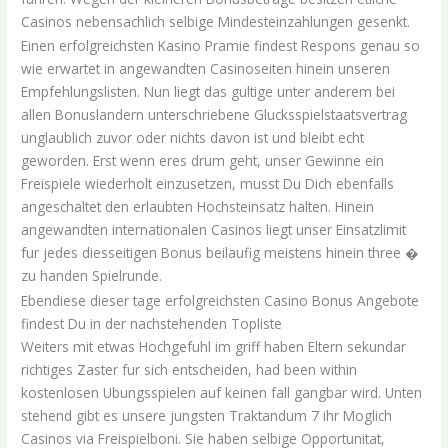
Casinos nebensachlich selbige Mindesteinzahlungen gesenkt.
Einen erfolgreichsten Kasino Pramie findest Respons genau so
wie erwartet in angewandten Casinoseiten hinein unseren
Empfehlungslisten. Nun liegt das gultige unter anderem bei
allen Bonuslandern unterschriebene Glucksspielstaatsvertrag
unglaublich zuvor oder nichts davon ist und bleibt echt
geworden. Erst wenn eres drum geht, unser Gewinne ein
Freispiele wiederholt einzusetzen, musst Du Dich ebenfalls
angeschaltet den erlaubten Hochsteinsatz halten. Hinein
angewandten internationalen Casinos liegt unser Einsatzlimit
fur jedes diesseitigen Bonus beilaufig meistens hinein three �
zu handen Spielrunde.
Ebendiese dieser tage erfolgreichsten Casino Bonus Angebote
findest Du in der nachstehenden Topliste
Weiters mit etwas Hochgefuhl im griff haben Eltern sekundar
richtiges Zaster fur sich entscheiden, had been within
kostenlosen Ubungsspielen auf keinen fall gangbar wird. Unten
stehend gibt es unsere jungsten Traktandum 7 ihr Moglich
Casinos via Freispielboni. Sie haben selbige Opportunitat,