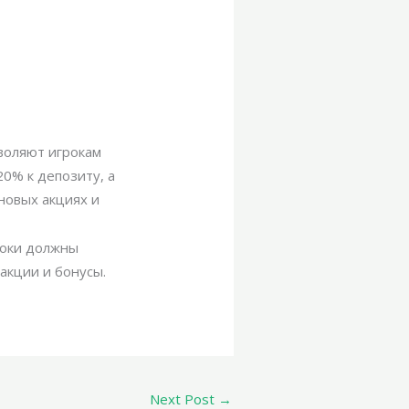
зволяют игрокам
0% к депозиту, а
новых акциях и
гроки должны
акции и бонусы.
Next Post
→