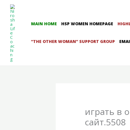
Skip
to
content
MAIN HOME
HSP WOMEN HOMEPAGE
HIGH
“THE OTHER WOMAN” SUPPORT GROUP
EMAI
играть в 
сайт.5508