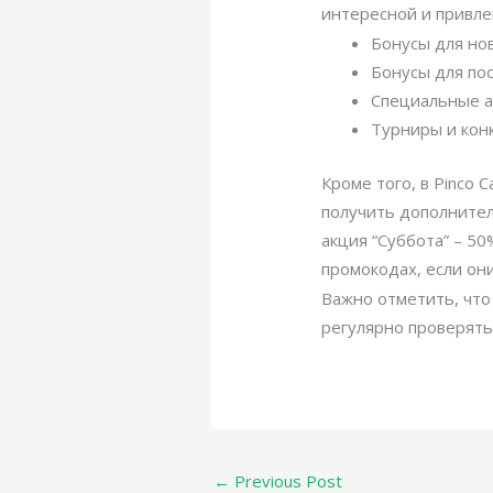
интересной и привле
Бонусы для но
Бонусы для по
Специальные а
Турниры и кон
Кроме того, в Pinco 
получить дополнител
акция “Суббота” – 5
промокодах, если они
Важно отметить, что 
регулярно проверять
←
Previous Post