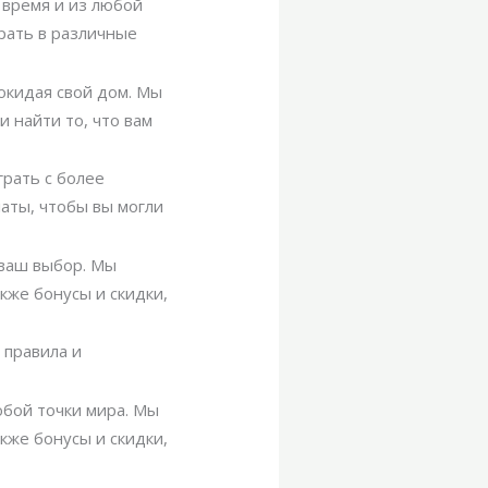
 время и из любой
грать в различные
покидая свой дом. Мы
и найти то, что вам
грать с более
аты, чтобы вы могли
 ваш выбор. Мы
кже бонусы и скидки,
 правила и
юбой точки мира. Мы
кже бонусы и скидки,