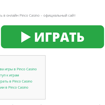
ь в онлайн Pinco Casino – официальный сайт
▶️ ИГРАТЬ
 игры в Pinco Casino
туп к играм
рать в Pinco Casino
ии в Pinco Casino