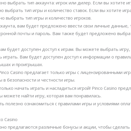
но выбрать тип аккаунта: игрок или дилер. Если вы хотите иг
о выбрать тип игры и количество ставок. Если вы хотите игр
но выбрать тип игры и количество игроков.
ккаунта, вам будет предложено ввести свои личные данные, т
тронной почты и пароль. Вам также будет предложено выбра
ам будет доступен доступ к играм. Вы можете выбрать игру,
ь играть. Вам будет доступен доступ к информации о правила
ышах и проигрышах.
Pinco Casino предлагает только игры с лицензированными игр
 в безопасности и честности игры.
олько начать играть и насладиться игрой! Pinco Casino пред
ы можете найти игру, которая вам понравилась.
ть полезно ознакомиться с правилами игры и условиями опла
co Casino
лярно предлагаются различные бонусы и акции, чтобы сделать