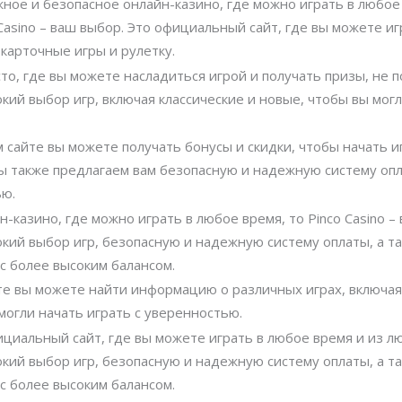
ное и безопасное онлайн-казино, где можно играть в любое
 Casino – ваш выбор. Это официальный сайт, где вы можете и
 карточные игры и рулетку.
есто, где вы можете насладиться игрой и получать призы, не 
ий выбор игр, включая классические и новые, чтобы вы могл
 сайте вы можете получать бонусы и скидки, чтобы начать и
ы также предлагаем вам безопасную и надежную систему опл
ью.
-казино, где можно играть в любое время, то Pinco Casino –
кий выбор игр, безопасную и надежную систему оплаты, а та
 с более высоким балансом.
те вы можете найти информацию о различных играх, включая
могли начать играть с уверенностью.
фициальный сайт, где вы можете играть в любое время и из л
кий выбор игр, безопасную и надежную систему оплаты, а та
 с более высоким балансом.