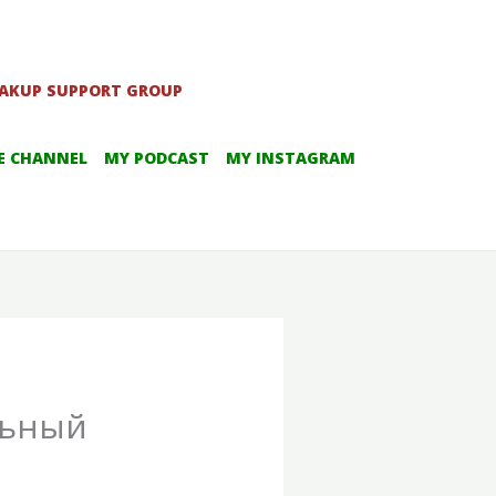
EAKUP SUPPORT GROUP
E CHANNEL
MY PODCAST
MY INSTAGRAM
льный