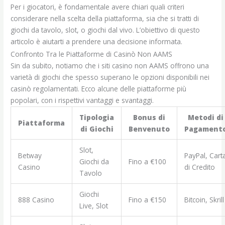
Per i giocatori, è fondamentale avere chiari quali criteri
considerare nella scelta della piattaforma, sia che si tratti di
giochi da tavolo, slot, o giochi dal vivo. L’obiettivo di questo
articolo è aiutarti a prendere una decisione informata.
Confronto Tra le Piattaforme di Casinò Non AAMS
Sin da subito, notiamo che i siti casino non AAMS offrono una
varietà di giochi che spesso superano le opzioni disponibili nei
casinò regolamentati. Ecco alcune delle piattaforme più
popolari, con i rispettivi vantaggi e svantaggi.
Tipologia
Bonus di
Metodi di
Piattaforma
di Giochi
Benvenuto
Pagament
Slot,
Betway
PayPal, Cart
Giochi da
Fino a €100
Casino
di Credito
Tavolo
Giochi
888 Casino
Fino a €150
Bitcoin, Skrill
Live, Slot