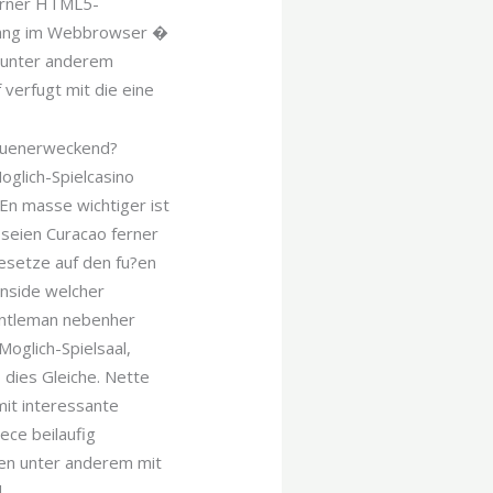
derner HTML5-
emang im Webbrowser �
e unter anderem
 verfugt mit die eine
rauenerweckend?
oglich-Spielcasino
 En masse wichtiger ist
 seien Curacao ferner
esetze auf den fu?en
Inside welcher
gentleman nebenher
oglich-Spielsaal,
 dies Gleiche. Nette
mit interessante
ece beilaufig
len unter anderem mit
.