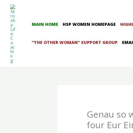
Skip
to
content
MAIN HOME
HSP WOMEN HOMEPAGE
HIGH
“THE OTHER WOMAN” SUPPORT GROUP
EMAI
Genau so w
four Eur E