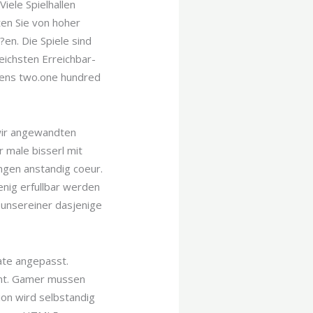
iele Spielhallen
ten Sie von hoher
?en. Die Spiele sind
eichsten Erreichbar-
stens two.one hundred
 wir angewandten
r male bisserl mit
ngen anstandig coeur.
nig erfullbar werden
n unsereiner dasjenige
ate angepasst.
mmt. Gamer mussen
 ion wird selbstandig