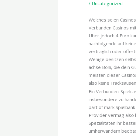
/
Uncategorized
Welches seien Casinos 
Verbunden Casinos mit 
Uber jedoch 4 Euro kan
nachfolgende auf keine
vertraglich oder offert
Wenige besitzen selbst
achse Boni, die dein G
meisten dieser Casino
also keine Fracksausen
Ein Verbunden-Spielcas
insbesondere zu hande
part of mark Spielbank 
Provider vermag also 
Spezialitaten ihr best
umherwandern beobacht