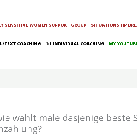
LY SENSITIVE WOMEN SUPPORT GROUP
SITUATIONSHIP BR
L/TEXT COACHING
1:1 INDIVIDUAL COACHING
MY YOUTUB
ie wahlt male dasjenige beste S
inzahlung?