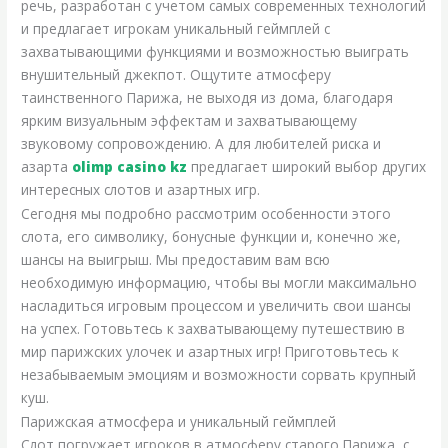
речь, разработан с учетом самых современных технологий
и предлагает игрокам уникальный геймплей с
захватывающими функциями и возможностью выиграть
внушительный джекпот. Ощутите атмосферу
таинственного Парижа, не выходя из дома, благодаря
ярким визуальным эффектам и захватывающему
звуковому сопровождению. А для любителей риска и
азарта
olimp casino kz
предлагает широкий выбор других
интересных слотов и азартных игр.
Сегодня мы подробно рассмотрим особенности этого
слота, его символику, бонусные функции и, конечно же,
шансы на выигрыш. Мы предоставим вам всю
необходимую информацию, чтобы вы могли максимально
насладиться игровым процессом и увеличить свои шансы
на успех. Готовьтесь к захватывающему путешествию в
мир парижских улочек и азартных игр! Приготовьтесь к
незабываемым эмоциям и возможности сорвать крупный
куш.
Парижская атмосфера и уникальный геймплей
Слот погружает игроков в атмосферу старого Парижа, с