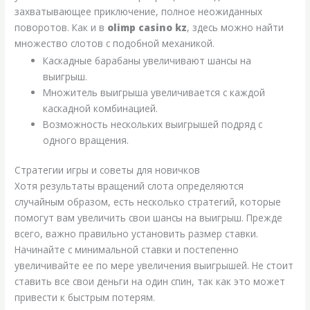
захватывающее приключение, полное неожиданных
поворотов. Как и в
olimp casino kz
, здесь можно найти
множество слотов с подобной механикой.
Каскадные барабаны увеличивают шансы на
выигрыш.
Множитель выигрыша увеличивается с каждой
каскадной комбинацией.
Возможность нескольких выигрышей подряд с
одного вращения.
Стратегии игры и советы для новичков
Хотя результаты вращений слота определяются
случайным образом, есть несколько стратегий, которые
помогут вам увеличить свои шансы на выигрыш. Прежде
всего, важно правильно установить размер ставки.
Начинайте с минимальной ставки и постепенно
увеличивайте ее по мере увеличения выигрышей. Не стоит
ставить все свои деньги на один спин, так как это может
привести к быстрым потерям.