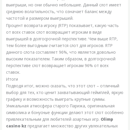
выигрыши, но они обычно небольшие. Данный слот имеет
среднюю волатильность, что означает баланс между
частотой и размером выигрышей.
Процент возврата игроку (RTP) показывает, какую часть
от всех ставок слот возвращает игрокам в виде
выигрышей в долгосрочной перспективе. Чем выше RTP,
тем более выгодным считается слот для игроков. RTP
данного слота составляет 96%, что является довольно
высоким показателем. Таким образом, в долгосрочной
перспективе слот возвращает игрокам 96% от всех
ставок.
Итоги
Подводя итог, можно сказать, что этот слот – отличный
выбор для тех, кто ценит захватывающий геймплей, яркую
графику и возможность выиграть крупные суммы.
Уникальная атмосфера старого Парижа, оригинальная
символика и бонусные функции делают этот слот особенно
привлекательным для любителей азартных игр.
Olimp
casino kz
предлагает множество других увлекательных