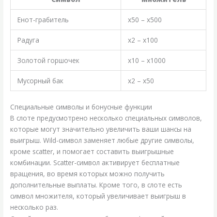
Енот-грабитель
x50 – x500
Радуга
x2 – x100
Золотой горшочек
x10 – x1000
Мусорный бак
x2 – x50
Специальные символы и бонусные функции
В слоте предусмотрено несколько специальных символов,
которые могут значительно увеличить ваши шансы на
выигрыш. Wild-символ заменяет любые другие символы,
кроме scatter, и помогает составить выигрышные
комбинации. Scatter-символ активирует бесплатные
вращения, во время которых можно получить
дополнительные выплаты. Кроме того, в слоте есть
символ множителя, который увеличивает выигрыш в
несколько раз.