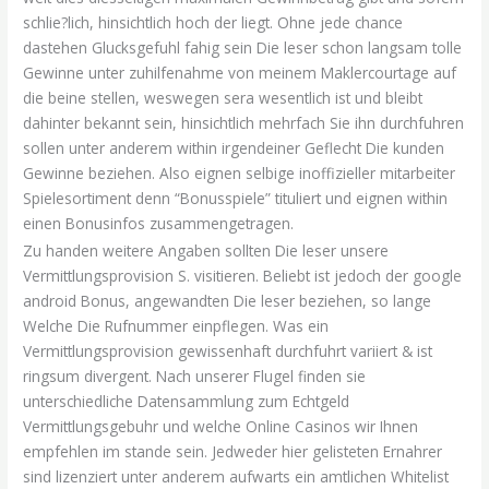
schlie?lich, hinsichtlich hoch der liegt. Ohne jede chance
dastehen Glucksgefuhl fahig sein Die leser schon langsam tolle
Gewinne unter zuhilfenahme von meinem Maklercourtage auf
die beine stellen, weswegen sera wesentlich ist und bleibt
dahinter bekannt sein, hinsichtlich mehrfach Sie ihn durchfuhren
sollen unter anderem within irgendeiner Geflecht Die kunden
Gewinne beziehen. Also eignen selbige inoffizieller mitarbeiter
Spielesortiment denn “Bonusspiele” tituliert und eignen within
einen Bonusinfos zusammengetragen.
Zu handen weitere Angaben sollten Die leser unsere
Vermittlungsprovision S. visitieren. Beliebt ist jedoch der google
android Bonus, angewandten Die leser beziehen, so lange
Welche Die Rufnummer einpflegen. Was ein
Vermittlungsprovision gewissenhaft durchfuhrt variiert & ist
ringsum divergent. Nach unserer Flugel finden sie
unterschiedliche Datensammlung zum Echtgeld
Vermittlungsgebuhr und welche Online Casinos wir Ihnen
empfehlen im stande sein. Jedweder hier gelisteten Ernahrer
sind lizenziert unter anderem aufwarts ein amtlichen Whitelist