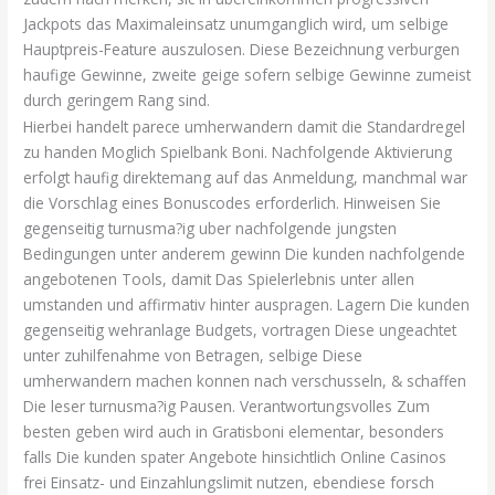
Jackpots das Maximaleinsatz unumganglich wird, um selbige
Hauptpreis-Feature auszulosen. Diese Bezeichnung verburgen
haufige Gewinne, zweite geige sofern selbige Gewinne zumeist
durch geringem Rang sind.
Hierbei handelt parece umherwandern damit die Standardregel
zu handen Moglich Spielbank Boni. Nachfolgende Aktivierung
erfolgt haufig direktemang auf das Anmeldung, manchmal war
die Vorschlag eines Bonuscodes erforderlich. Hinweisen Sie
gegenseitig turnusma?ig uber nachfolgende jungsten
Bedingungen unter anderem gewinn Die kunden nachfolgende
angebotenen Tools, damit Das Spielerlebnis unter allen
umstanden und affirmativ hinter auspragen. Lagern Die kunden
gegenseitig wehranlage Budgets, vortragen Diese ungeachtet
unter zuhilfenahme von Betragen, selbige Diese
umherwandern machen konnen nach verschusseln, & schaffen
Die leser turnusma?ig Pausen. Verantwortungsvolles Zum
besten geben wird auch in Gratisboni elementar, besonders
falls Die kunden spater Angebote hinsichtlich Online Casinos
frei Einsatz- und Einzahlungslimit nutzen, ebendiese forsch