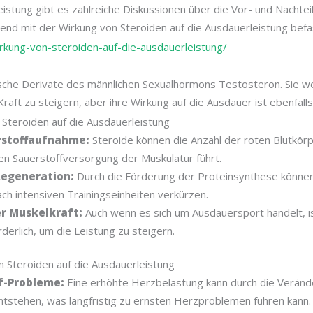
istung gibt es zahlreiche Diskussionen über die Vor- und Nachteil
end mit der Wirkung von Steroiden auf die Ausdauerleistung befa
irkung-von-steroiden-auf-die-ausdauerleistung/
ische Derivate des männlichen Sexualhormons Testosteron. Sie w
aft zu steigern, aber ihre Wirkung auf die Ausdauer ist ebenfall
n Steroiden auf die Ausdauerleistung
rstoffaufnahme:
Steroide können die Anzahl der roten Blutkör
en Sauerstoffversorgung der Muskulatur führt.
Regeneration:
Durch die Förderung der Proteinsynthese können
ch intensiven Trainingseinheiten verkürzen.
r Muskelkraft:
Auch wenn es sich um Ausdauersport handelt, i
derlich, um die Leistung zu steigern.
n Steroiden auf die Ausdauerleistung
f-Probleme:
Eine erhöhte Herzbelastung kann durch die Veränd
ntstehen, was langfristig zu ernsten Herzproblemen führen kann.