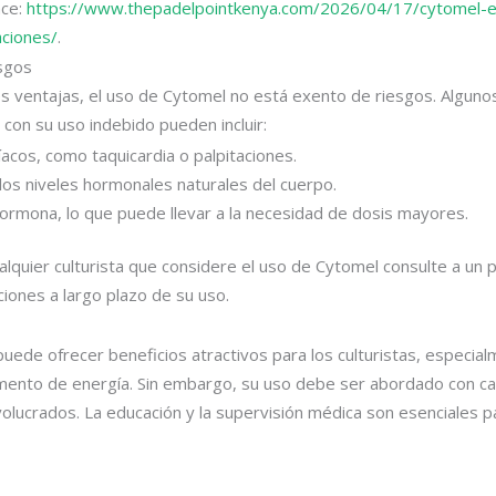
ace:
https://www.thepadelpointkenya.com/2026/04/17/cytomel-en
aciones/
.
sgos
s ventajas, el uso de Cytomel no está exento de riesgos. Alguno
con su uso indebido pueden incluir:
acos, como taquicardia o palpitaciones.
los niveles hormonales naturales del cuerpo.
 hormona, lo que puede llevar a la necesidad de dosis mayores.
lquier culturista que considere el uso de Cytomel consulte a un p
ciones a largo plazo de su uso.
ede ofrecer beneficios atractivos para los culturistas, especia
mento de energía. Sin embargo, su uso debe ser abordado con cau
volucrados. La educación y la supervisión médica son esenciales 