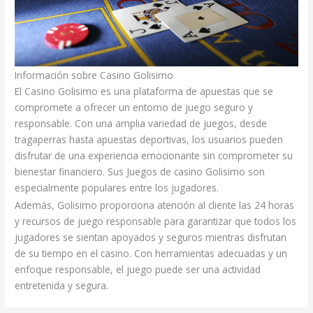
Información sobre Casino Golisimo
El Casino Golisimo es una plataforma de apuestas que se
compromete a ofrecer un entorno de juego seguro y
responsable. Con una amplia variedad de juegos, desde
tragaperras hasta apuestas deportivas, los usuarios pueden
disfrutar de una experiencia emocionante sin comprometer su
bienestar financiero. Sus Juegos de casino Golisimo son
especialmente populares entre los jugadores.
Además, Golisimo proporciona atención al cliente las 24 horas
y recursos de juego responsable para garantizar que todos los
jugadores se sientan apoyados y seguros mientras disfrutan
de su tiempo en el casino. Con herramientas adecuadas y un
enfoque responsable, el juego puede ser una actividad
entretenida y segura.