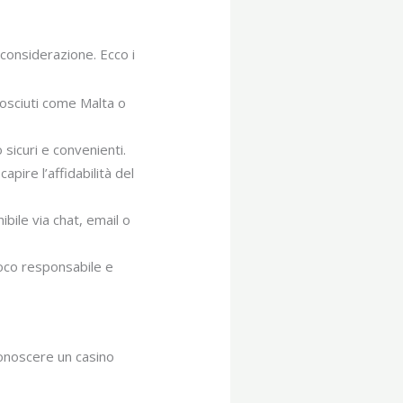
 considerazione. Ecco i
onosciuti come Malta o
sicuri e convenienti.
capire l’affidabilità del
bile via chat, email o
ioco responsabile e
iconoscere un casino