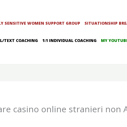
LY SENSITIVE WOMEN SUPPORT GROUP
SITUATIONSHIP BR
L/TEXT COACHING
1:1 INDIVIDUAL COACHING
MY YOUTUB
re casino online stranieri non