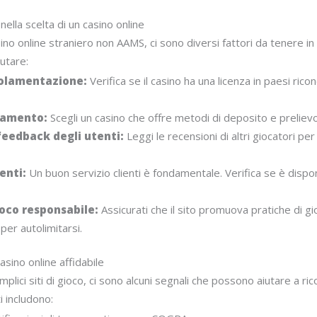
nella scelta di un casino online
no online straniero non AAMS, ci sono diversi fattori da tenere in
lutare:
golamentazione:
Verifica se il casino ha una licenza in paesi ric
gamento:
Scegli un casino che offre metodi di deposito e prelievo 
feedback degli utenti:
Leggi le recensioni di altri giocatori per 
enti:
Un buon servizio clienti è fondamentale. Verifica se è disponi
ioco responsabile:
Assicurati che il sito promuova pratiche di g
per autolimitarsi.
sino online affidabile
mplici siti di gioco, ci sono alcuni segnali che possono aiutare a r
i includono: