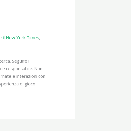
me
il New York Times
,
cerca. Seguire i
ro e responsabile. Non
rnate e interazioni con
esperienza di gioco