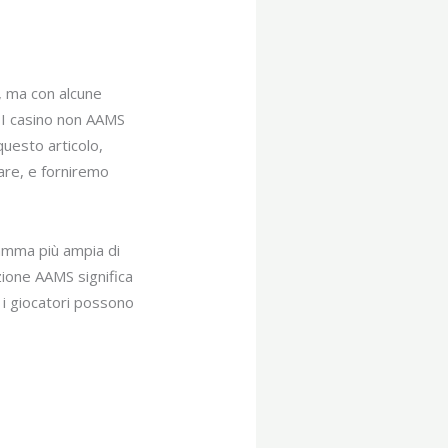
, ma con alcune
i. I casino non AAMS
questo articolo,
rare, e forniremo
gamma più ampia di
azione AAMS significa
 i giocatori possono