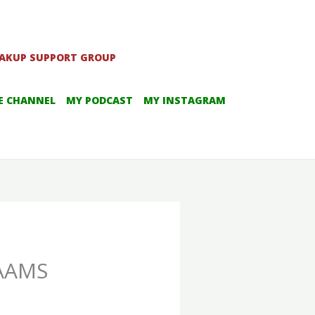
EAKUP SUPPORT GROUP
E CHANNEL
MY PODCAST
MY INSTAGRAM
 AAMS