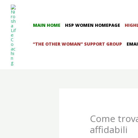
Skip
to
content
MAIN HOME
HSP WOMEN HOMEPAGE
HIGH
“THE OTHER WOMAN” SUPPORT GROUP
EMAI
Come trova
affidabili