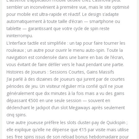
sembler un inconvénient à première vue, mais le site optimisé
pour mobile est ultra-rapide et réactif. Le design s’adapte
automatiquement à toute taille d’écran — smartphone ou
tablette — garantissant que votre cycle de spin reste
ininterrompu.
L’interface tactile est simplifiée : un tap pour faire tourner les
rouleaux ; un autre pour ouvrir le menu auto‑spin. Toute la
navigation est condensée dans une barre en bas de l’écran,
vous évitant de faire défiler vers le haut pendant une partie.
Histoires de Joueurs : Sessions Courtes, Gains Massifs
J’ai parlé à des dizaines de joueurs qui jurent par de courtes
périodes de jeu. Un visiteur régulier m’a confié qu’il ne joue
généralement que dix minutes à la fois mais a vu des gains
dépassant €500 en une seule session — souvent en
déclenchant le jackpot d’un slot Megaways après seulement
cinq spins.
Une autre joueuse préfère les slots cluster‑pay de Quickspin ;
elle explique qu’elle ne dépense que €15 par visite mais utilise
ses free spins issus de son reload bonus hebdomadaire pour