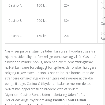
Slo
Casino A
100 kr.
25x
Ro
Slo
Casino B
200 kr.
30x
Ca
Slo
Casino C
150 kr.
20x
Bo
Når vi ser på ovenstående tabel, kan vi se, hvordan disse tre
hjemmesider tilbyder forskellige bonusser og vilkår. Casino A
tilbyder en mindre bonus, men har lavere omsætningskrav,
hvilket kan være fordelagtigt for spillere, der ønsker hurtigere
adgang til gevinster. Casino B har en højere bonus, men de
strengere omsætningskrav kan gøre det sværere at trække
penge tilbage. Casino C tilbyder en balance mellem de to,
hvilket kan appellere til en bredere vifte af spillere.
Myter om Casino Bonus Uden Indbetaling Uden Rufus
Der er adskillige myter omkring
Casino Bonus Uden