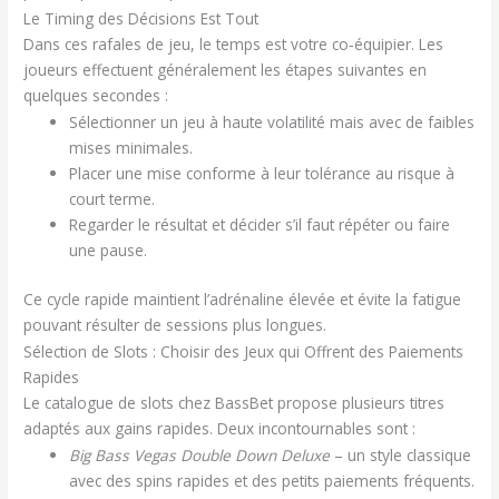
Le Timing des Décisions Est Tout
Dans ces rafales de jeu, le temps est votre co‑équipier. Les
joueurs effectuent généralement les étapes suivantes en
quelques secondes :
Sélectionner un jeu à haute volatilité mais avec de faibles
mises minimales.
Placer une mise conforme à leur tolérance au risque à
court terme.
Regarder le résultat et décider s’il faut répéter ou faire
une pause.
Ce cycle rapide maintient l’adrénaline élevée et évite la fatigue
pouvant résulter de sessions plus longues.
Sélection de Slots : Choisir des Jeux qui Offrent des Paiements
Rapides
Le catalogue de slots chez BassBet propose plusieurs titres
adaptés aux gains rapides. Deux incontournables sont :
Big Bass Vegas Double Down Deluxe
– un style classique
avec des spins rapides et des petits paiements fréquents.