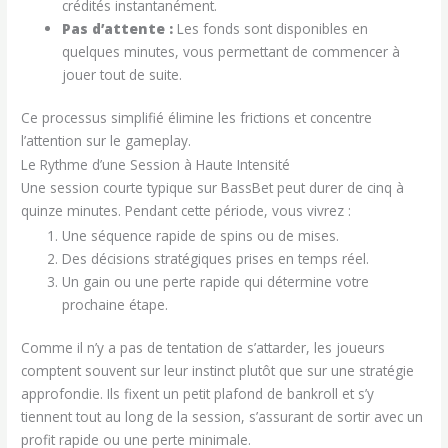
crédités instantanément.
Pas d’attente :
Les fonds sont disponibles en
quelques minutes, vous permettant de commencer à
jouer tout de suite.
Ce processus simplifié élimine les frictions et concentre
l’attention sur le gameplay.
Le Rythme d’une Session à Haute Intensité
Une session courte typique sur BassBet peut durer de cinq à
quinze minutes. Pendant cette période, vous vivrez :
Une séquence rapide de spins ou de mises.
Des décisions stratégiques prises en temps réel.
Un gain ou une perte rapide qui détermine votre
prochaine étape.
Comme il n’y a pas de tentation de s’attarder, les joueurs
comptent souvent sur leur instinct plutôt que sur une stratégie
approfondie. Ils fixent un petit plafond de bankroll et s’y
tiennent tout au long de la session, s’assurant de sortir avec un
profit rapide ou une perte minimale.