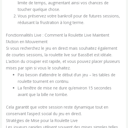
limite de temps, augmentant ainsi vos chances de
toucher quelque chose.
Vous préservez votre bankroll pour de futures sessions,
réduisant la frustration à long terme.
Fonctionnalités Live : Comment la Roulette Live Maintient
l’Action en Mouvement
Si vous recherchez le jeu en direct mais souhaitez également
de courtes sessions, la roulette live sur BassBet est idéale.
L’action du croupier est rapide, et vous pouvez placer plusieurs
mises par spin si vous le souhaitez.
Pas besoin d’attendre le début d’un jeu – les tables de
roulette tournent en continu.
La fenêtre de mise ne dure qu’environ 15 secondes
avant que la bille ne tombe.
Cela garantit que votre session reste dynamique tout en
conservant l’aspect social du jeu en direct.
Stratégies de Mise pour la Roulette Live
Les joueurs rapides utilisent souvent des mises simples telles