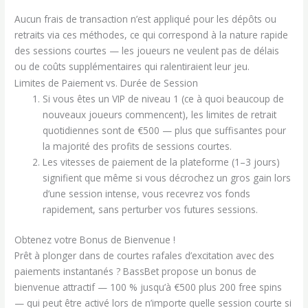
Aucun frais de transaction n’est appliqué pour les dépôts ou
retraits via ces méthodes, ce qui correspond à la nature rapide
des sessions courtes — les joueurs ne veulent pas de délais
ou de coûts supplémentaires qui ralentiraient leur jeu.
Limites de Paiement vs. Durée de Session
Si vous êtes un VIP de niveau 1 (ce à quoi beaucoup de
nouveaux joueurs commencent), les limites de retrait
quotidiennes sont de €500 — plus que suffisantes pour
la majorité des profits de sessions courtes.
Les vitesses de paiement de la plateforme (1–3 jours)
signifient que même si vous décrochez un gros gain lors
d’une session intense, vous recevrez vos fonds
rapidement, sans perturber vos futures sessions.
Obtenez votre Bonus de Bienvenue !
Prêt à plonger dans de courtes rafales d’excitation avec des
paiements instantanés ? BassBet propose un bonus de
bienvenue attractif — 100 % jusqu’à €500 plus 200 free spins
— qui peut être activé lors de n’importe quelle session courte si