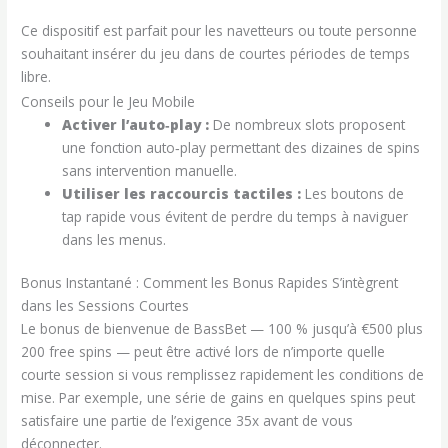
Ce dispositif est parfait pour les navetteurs ou toute personne
souhaitant insérer du jeu dans de courtes périodes de temps
libre.
Conseils pour le Jeu Mobile
Activer l’auto‑play :
De nombreux slots proposent
une fonction auto‑play permettant des dizaines de spins
sans intervention manuelle.
Utiliser les raccourcis tactiles :
Les boutons de
tap rapide vous évitent de perdre du temps à naviguer
dans les menus.
Bonus Instantané : Comment les Bonus Rapides S’intègrent
dans les Sessions Courtes
Le bonus de bienvenue de BassBet — 100 % jusqu’à €500 plus
200 free spins — peut être activé lors de n’importe quelle
courte session si vous remplissez rapidement les conditions de
mise. Par exemple, une série de gains en quelques spins peut
satisfaire une partie de l’exigence 35x avant de vous
déconnecter.