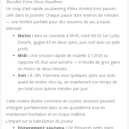
BassBet Entre Deux Deadlines
Un coup d’œil rapide au planning d’Alex montre trois pauses
café dans la journée. Chaque pause dure environ dix minutes
— une fenêtre parfaite pour des sessions de jeu à haute
intensité.
Matin :
Alex se connecte à 9h45, mise €0.50 sur Lucky
Dwarfs, gagne €3 en deux spins, puis sort avec un petit
profit.
Midi :
Une session rapide de roulette à 12h30 lui
rapporte €5 d’un seul numéro — il récolte de gros gains
en moins de deux minutes.
Soir :
À 18h, il termine avec quelques spins aux slots
avant de rentrer chez lui, en maintenant son temps de
jeu total sous quinze minutes par jour.
Cette routine illustre comment de courtes sessions peuvent
s’intégrer parfaitement dans la vie quotidienne tout en
maintenant l’excitation et un risque maîtrisé.
L’impact sur la Satisfaction du Joueur
Engagement soutenu :
De fréquents petits gains