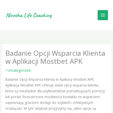
Skip
to
content
Badanie Opcji Wsparcia Klienta
w Aplikacji Mostbet APK
/
Uncategorized
Badanie Opcji Wsparcia Klienta w Aplikacji Mostbet APK
Aplikacja Mostbet APK oferuje wiele opcji wsparcia klienta,
które są niezbędne dla użytkowników potrzebujących pomocy
lub porad. Rozszerzone możliwości kontaktu ze wsparciem
zapewniają graczom dostęp do szybkich i efektywnych
rozwiązań. W tym artykule przyjrzymy się, jakie opcje są