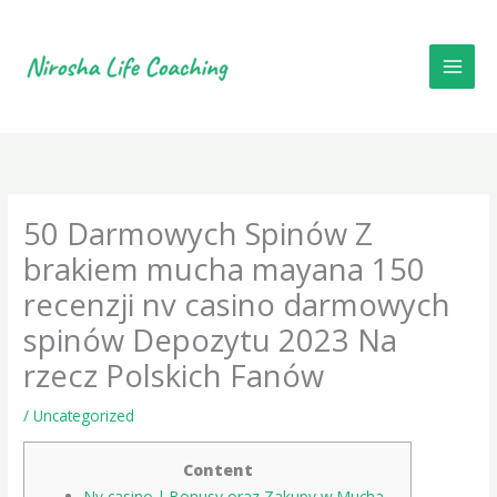
Skip
to
content
50 Darmowych Spinów Z
brakiem mucha mayana 150
recenzji nv casino darmowych
spinów Depozytu 2023 Na
rzecz Polskich Fanów
/
Uncategorized
Content
Nv casino | Bonusy oraz Zakupy w Mucha