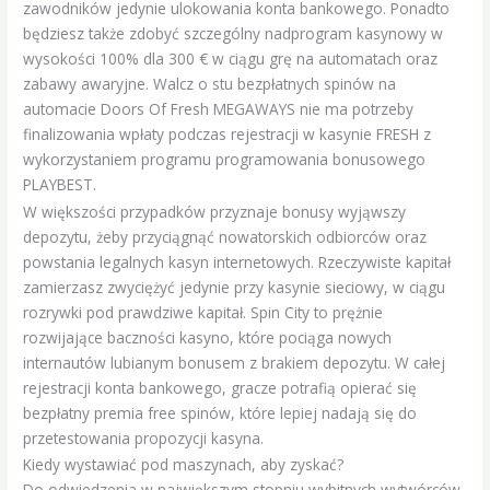
zawodników jedynie ulokowania konta bankowego. Ponadto
będziesz także zdobyć szczególny nadprogram kasynowy w
wysokości 100% dla 300 € w ciągu grę na automatach oraz
zabawy awaryjne. Walcz o stu bezpłatnych spinów na
automacie Doors Of Fresh MEGAWAYS nie ma potrzeby
finalizowania wpłaty podczas rejestracji w kasynie FRESH z
wykorzystaniem programu programowania bonusowego
PLAYBEST.
W większości przypadków przyznaje bonusy wyjąwszy
depozytu, żeby przyciągnąć nowatorskich odbiorców oraz
powstania legalnych kasyn internetowych. Rzeczywiste kapitał
zamierzasz zwyciężyć jedynie przy kasynie sieciowy, w ciągu
rozrywki pod prawdziwe kapitał. Spin City to prężnie
rozwijające baczności kasyno, które pociąga nowych
internautów lubianym bonusem z brakiem depozytu. W całej
rejestracji konta bankowego, gracze potrafią opierać się
bezpłatny premia free spinów, które lepiej nadają się do
przetestowania propozycji kasyna.
Kiedy wystawiać pod maszynach, aby zyskać?
Do odwiedzenia w największym stopniu wybitnych wytwórców