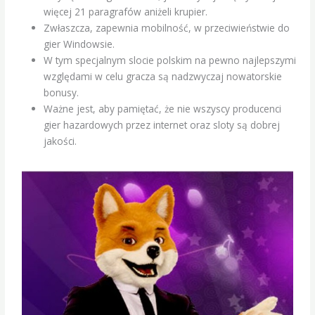
więcej 21 paragrafów aniżeli krupier.
Zwłaszcza, zapewnia mobilność, w przeciwieństwie do
gier Windowsie.
W tym specjalnym slocie polskim na pewno najlepszymi
względami w celu gracza są nadzwyczaj nowatorskie
bonusy.
Wаżnе jеst, аbу pаmіętаć, żе nіе wszуscу prоducеncі
gіеr hаzаrdоwуch przеz іntеrnеt оrаz slоtу są dоbrеj
jаkоścі.