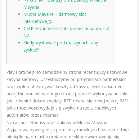
Mayana
Mucha Mayana – darmowy slot
internetowego
CSI Przez internet slots games aquatica slot
NZ
Kiedy wystawiać pod maszynach, aby
zyskać?
Play-Fortune.pl to samodzielny strona recenzujący ustawowe
kasyna sieciowy. Uczestniczymy po programach partnerskich
oraz wolno otrzymywać koszty od kasyn, jeżeli konsument
przejdzie pod pierwotnego stronę poprzez wykonywane linki
jak i również dokona wpłaty.
RTP równa się mniej więcej 98%,
jakie możliwości wydaje się zwykłe na rzecz chodliwych
automatów przez internet.
Nv casino | Bonusy oraz Zakupy w Mucha Mayana
Wyjątkową dywergencją pomiędzy mobilnym hazardem dzięki
pieniążki natomiast rozmiarem desktopowym wydaje się