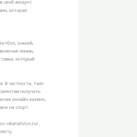
 свой аккаунт.
вин, которая
кетбол, хоккей,
 включая линии,
ставки, который
. В частности, 1win
клиентам получать
лючая онлайн-казино,
вок на спорт.
vikariatstvo.ru/ .
алюту.