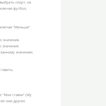
 выбрать спорт, на
включая футбол,
 включая “Меньше”
о значения.
о значения.
казанному значению.
ставить.
 “Мои ставки” (My
нег или других