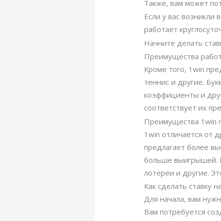
Также, вам может пот
Если у вас возникли
работает круглосуто
Начните делать ставк
Преимущества работ
Кроме того, 1win пре
теннис и другие. Бук
коэффициенты и друг
соответствует их пр
Преимущества 1win 
1win отличается от д
предлагает более вы
больше выигрышей. К
лотереи и другие. Эт
Как сделать ставку на
Для начала, вам нужно
Вам потребуется соз