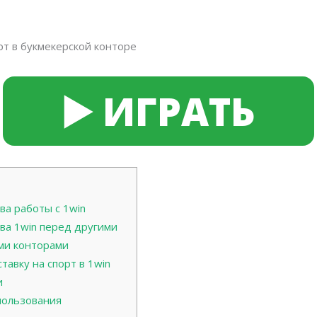
рт в букмекерской конторе
▶️ ИГРАТЬ
а работы с 1win
а 1win перед другими
ми конторами
ставку на спорт в 1win
и
пользования