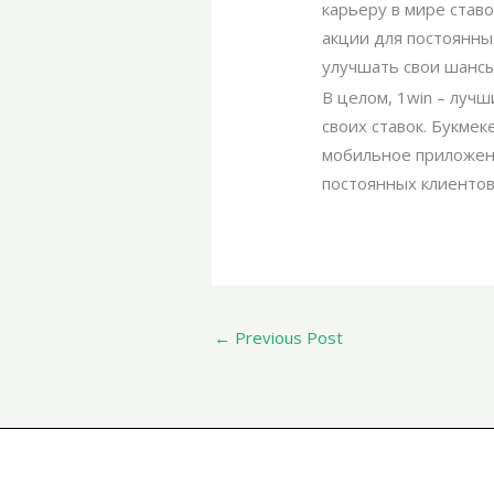
карьеру в мире ставо
акции для постоянны
улучшать свои шансы
В целом, 1win – луч
своих ставок. Букмек
мобильное приложени
постоянных клиентов
←
Previous Post