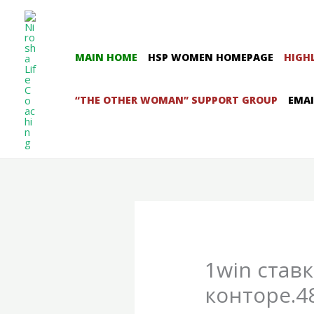
Skip
to
content
MAIN HOME
HSP WOMEN HOMEPAGE
HIGH
“THE OTHER WOMAN” SUPPORT GROUP
EMAI
1win став
конторе.48