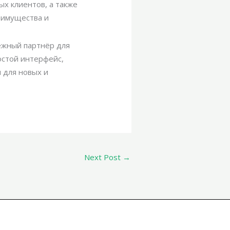
ых клиентов, а также
еимущества и
дежный партнёр для
ростой интерфейс,
 для новых и
Next Post
→