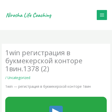
Skip
to
content
1win регистрация в
букмекерской конторе
1вин.1378 (2)
/
Uncategorized
1win — регистрация в букмекерской конторе 1вин