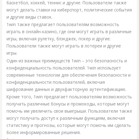
баскетбол, хоккей, теннис и другие. Пользователи также
могут делать ставки на киберспорт, политические события
и другие виды ставок.
1win также предлагает пользователям возможность
играть в онлайн-казино, где они могут играть в различные
игры, включая рулетку, блэкджек, покер и другие.
Пользователи также могут играть в лотереи и другие
игры.
Один из важных преимуществ 1win – это безопасность и
конфиденциальность пользователей. 1win использует
современные технологии для обеспечения безопасности и
конфиденциальности пользователей, включая
шифрование данных и двухфакторную аутентификацию.
Кроме того, 1win предлагает пользователям возможность
получать различные бонусы и промокоды, которые могут
помочь им увеличить свои выигрыши. Пользователи также
могут получать доступ к различным функциям, включая
статистику и прогнозы, которые могут помочь им сделать
более информированные решения.