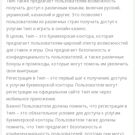
1win также предлагает пользователям возможность
получать доступ к различным языкам, включая русский,
украинский, казахский и другие. Это позволяет
пользователям из различных стран получать доступ к
услугам 1win и играть в онлайн-казино.
В целом, 1win – это букмекерская контора, которая
предлагает пользователям широкий спектр возможностей
для ставок и игры. Она предлагает безопасность и
конфиденциальность пользователей, а также различные
бонусы и промокоды, которые могут помочь им увеличить
свои выигрыши.
Регистрация в 1win – это первый шаг к получению доступа
к услугам букмекерской конторы. Пользователи могут
регистрации на официальном сайте 1win или через
мобильное приложение.
Важно! Пользователи должны помнить, что регистрация в
1win – это обязательное условие для доступа к услугам
букмекерской конторы. Пользователи также должны
помнить, что 1win предлагает безопасность и
конфиденциальность пользователей, поэтому они могут