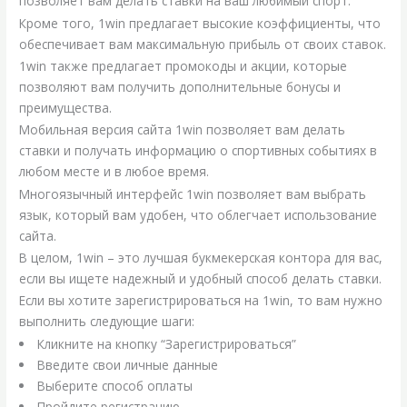
позволяет вам делать ставки на ваш любимый спорт.
Кроме того, 1win предлагает высокие коэффициенты, что
обеспечивает вам максимальную прибыль от своих ставок.
1win также предлагает промокоды и акции, которые
позволяют вам получить дополнительные бонусы и
преимущества.
Мобильная версия сайта 1win позволяет вам делать
ставки и получать информацию о спортивных событиях в
любом месте и в любое время.
Многоязычный интерфейс 1win позволяет вам выбрать
язык, который вам удобен, что облегчает использование
сайта.
В целом, 1win – это лучшая букмекерская контора для вас,
если вы ищете надежный и удобный способ делать ставки.
Если вы хотите зарегистрироваться на 1win, то вам нужно
выполнить следующие шаги:
Кликните на кнопку “Зарегистрироваться”
Введите свои личные данные
Выберите способ оплаты
Пройдите регистрацию