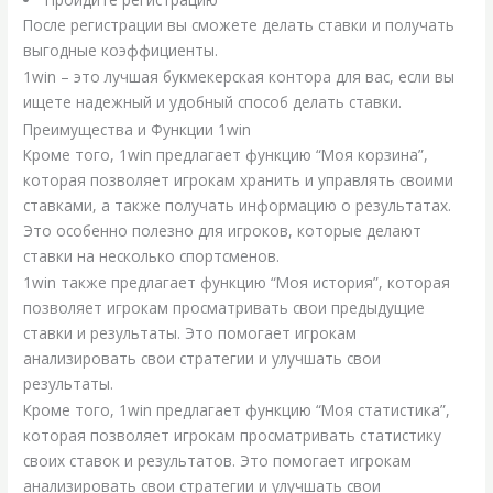
После регистрации вы сможете делать ставки и получать
выгодные коэффициенты.
1win – это лучшая букмекерская контора для вас, если вы
ищете надежный и удобный способ делать ставки.
Преимущества и Функции 1win
Кроме того, 1win предлагает функцию “Моя корзина”,
которая позволяет игрокам хранить и управлять своими
ставками, а также получать информацию о результатах.
Это особенно полезно для игроков, которые делают
ставки на несколько спортсменов.
1win также предлагает функцию “Моя история”, которая
позволяет игрокам просматривать свои предыдущие
ставки и результаты. Это помогает игрокам
анализировать свои стратегии и улучшать свои
результаты.
Кроме того, 1win предлагает функцию “Моя статистика”,
которая позволяет игрокам просматривать статистику
своих ставок и результатов. Это помогает игрокам
анализировать свои стратегии и улучшать свои